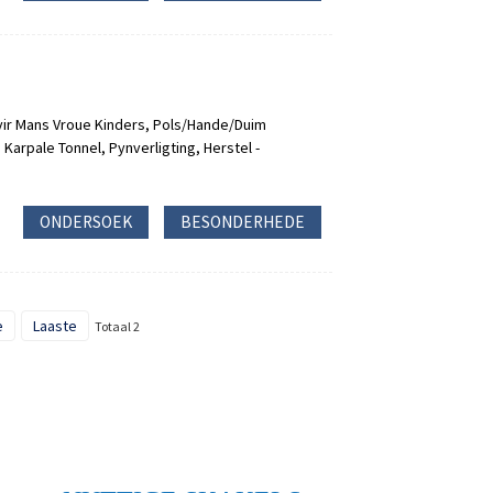
 vir Mans Vroue Kinders, Pols/Hande/Duim
s, Karpale Tonnel, Pynverligting, Herstel -
ONDERSOEK
BESONDERHEDE
e
Laaste
Totaal 2