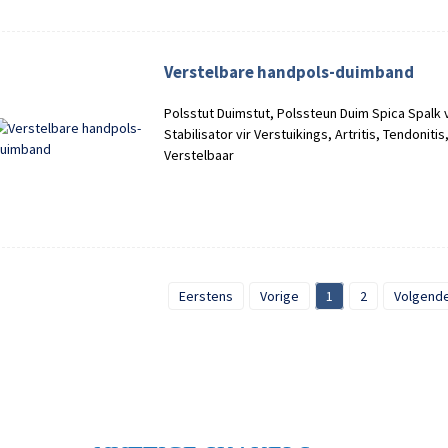
Verstelbare handpols-duimband
Polsstut Duimstut, Polssteun Duim Spica Spalk
Stabilisator vir Verstuikings, Artritis, Tendoniti
Verstelbaar
Eerstens
Vorige
1
2
Volgend