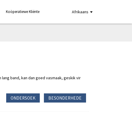
Koöperatiewe Kliënte
Afrikaans
'n lang band, kan dan goed vasmaak, geskik vir
ONDERSOEK
BESONDERHEDE