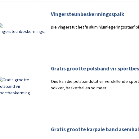
Vingersteunbeskermingsspalk
Die vingerstut het 'n aluminiumlegeringsstaaf b
Gratis grootte polsband vir sportb
Ons kan die polsbandstut vir verskillende sport
sokker, basketbal en so meer.
Gratis grootte karpale band asemha