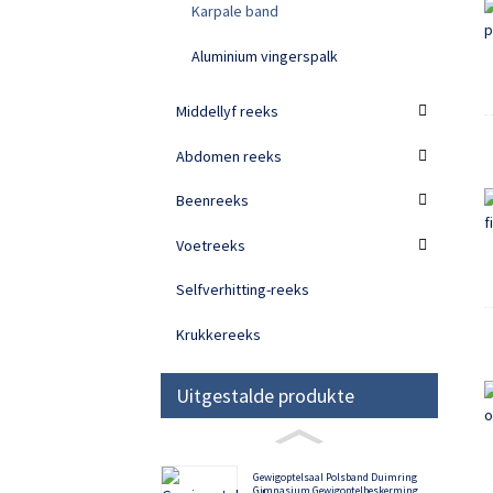
Karpale band
Aluminium vingerspalk
Middellyf reeks
Abdomen reeks
Beenreeks
Voetreeks
Selfverhitting-reeks
Krukkereeks
Uitgestalde produkte
Gewigoptelsaal Polsband Duimring
Gimnasium Gewigoptelbeskerming