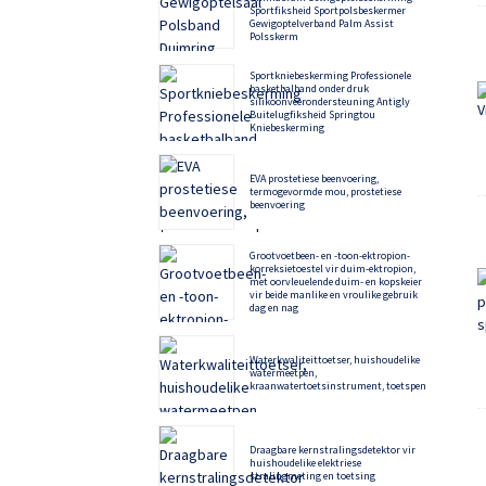
Sportfiksheid Sportpolsbeskermer
Gewigoptelverband Palm Assist
Polsskerm
Sportkniebeskerming Professionele
basketbalband onder druk
silikoonveerondersteuning Antigly
Buitelugfiksheid Springtou
Kniebeskerming
EVA prostetiese beenvoering,
termogevormde mou, prostetiese
beenvoering
Grootvoetbeen- en -toon-ektropion-
korreksietoestel vir duim-ektropion,
met oorvleuelende duim- en kopskeier
vir beide manlike en vroulike gebruik
dag en nag
Waterkwaliteittoetser, huishoudelike
watermeetpen,
kraanwatertoetsinstrument, toetspen
Draagbare kernstralingsdetektor vir
huishoudelike elektriese
stralingmeting en toetsing