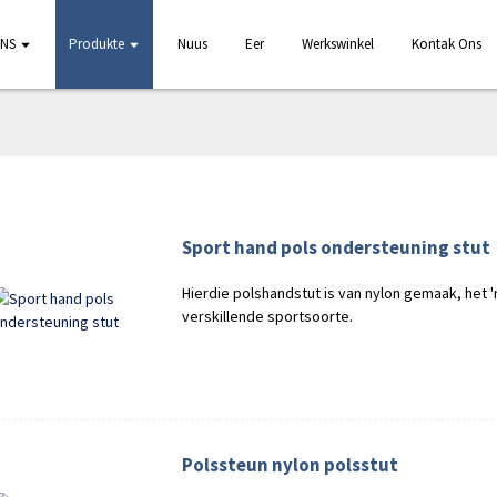
NS
Produkte
Nuus
Eer
Werkswinkel
Kontak Ons
Sport hand pols ondersteuning stut
Hierdie polshandstut is van nylon gemaak, het 
verskillende sportsoorte.
Polssteun nylon polsstut