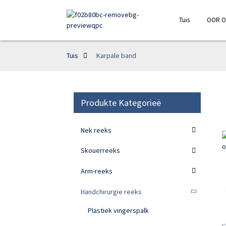
Tuis
OOR O
Tuis
Karpale band
Produkte Kategorieë
Nek reeks
Skouerreeks
Arm-reeks
Handchirurgie reeks
Plastiek vingerspalk