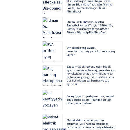
atletikadan qorunma İdman Fitnes
İdman Bilək Mühafizəsi Ağır Atletika
Bandajı Palma Köməkçisi Bilək
Mühafizəsi
İdman Diz Mühafizəsi Peşəkar
Basketbol Kəməri Təzyiqli Silikon Yay
Dəstəyi Sürüşməyə qarşı Outdoor
Fitness Atlama İp Diz Müdafiəsi
EVA protez ayaq layneri,
termoformlanmış qol qolu, protez ayaq
layneri
Baş barmaq ektropionu üçün böyük
ayaq sümüyü və barmağının ektropion
korreksiyası cihazı, həm kişi, həm də
qadın üçün gecə-gündüz istifadə üçün
üst-üstə düşən baş barmaq və baş
ayırıcısı
Su keyfiyyətini yoxlayan cihaz, məişət
suyu ölçmə qələmi, krandan su test
cihazı, sınaq qələmi
Məişət elektrik radiasiyasının
ölçülməsi və sınaqdan keçirilməsi
üçün portativ nüvə radiasiya detektoru