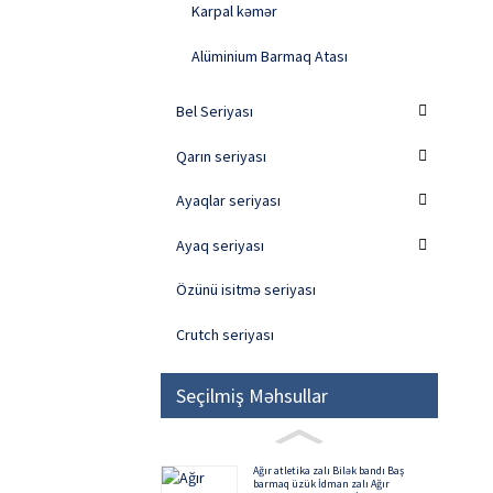
Karpal kəmər
Alüminium Barmaq Atası
Bel Seriyası
Qarın seriyası
Ayaqlar seriyası
Ayaq seriyası
Özünü isitmə seriyası
Crutch seriyası
Seçilmiş Məhsullar
Ağır atletika zalı Bilək bandı Baş
barmaq üzük İdman zalı Ağır