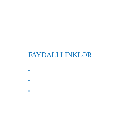
FAYDALI LİNKLƏR
BİZİM HAQQIMIZDA
Bizimlə əlaqə saxlayın
Tez-tez verilən suallar