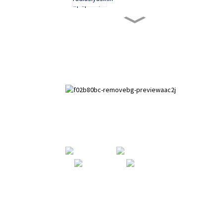
Tənzimlənən nəfəs ala bilən bilək
dəstəyi baş barmaq dayağı idman bilək
qoruyucusu
Servikal Süngər Boyun Qoruyucusu
Nəfəs ala bilən Boyun Dəstəyi Arxa
Boyun Dəstəyi Düşməyə qarşı
Tənzimlənən Boyun Qoruyucusu
Boyun Yastığı Boyun Yastığı Boyun
örtüyü
Boyun Sabit Dəstəyi Qoruyucu Rahat
Paihuai İnkişaf Zonası, Anpinq qraflığı,
Məişət Süngəri Boyun Yasası Qoruyucu
Yumşaq Boyun Yastığı
Hebei əyaləti.
Tənzimlənən torakolomber bel
fiksasiya dəstəyi, bel onurğasının
sınıq dəstəyi, torakolumbar onurğanın
fiksasiya dəstəyi