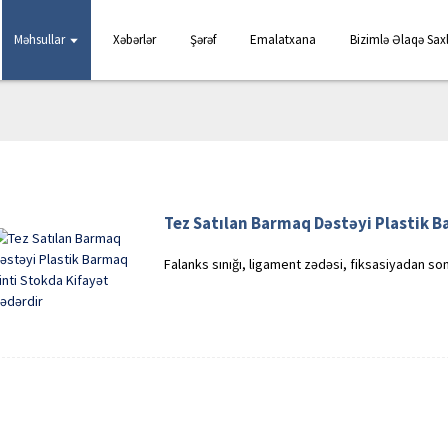
Məhsullar
Xəbərlər
Şərəf
Emalatxana
Bizimlə Əlaqə Sax
Tez Satılan Barmaq Dəstəyi Plastik B
Falanks sınığı, ligament zədəsi, fiksasiyadan son