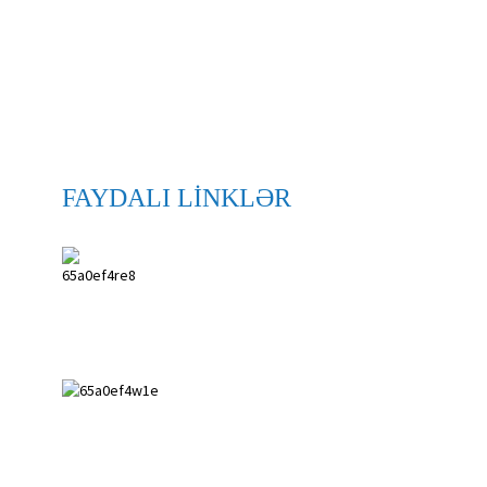
FAYDALI LİNKLƏR
ANPING SHIHENG
MEDICAL
INSTRUMENTS
CO.,LTD.
0086 18617909888
0086 18631859989
0086 0318-7591119