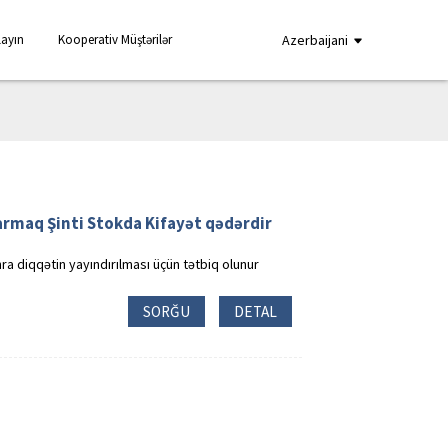
layın
Kooperativ Müştərilər
Azerbaijani
armaq Şinti Stokda Kifayət qədərdir
ra diqqətin yayındırılması üçün tətbiq olunur
SORĞU
DETAL