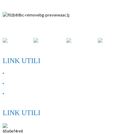
Zona di Sviluppu Paihuai, Contea di Anping, Pruvincia di Hebei.
LINK UTILI
NANTU À NOI
Cuntatta ci
FAQ
LINK UTILI
ANPING SHIHENG MEDICAL INSTRUMENTS
CO.,LTD.