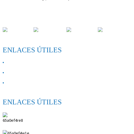
Zona de desarrollo de Paihuai, condado de Anping, provincia de
Hebei.
ENLACES ÚTILES
SOBRE NOSOTROS
Contáctenos
Preguntas más frecuentes
ENLACES ÚTILES
INSTRUMENTOS MÉDICOS CO., LTD. DE
ANPING SHIHENG.
0086 18617909888