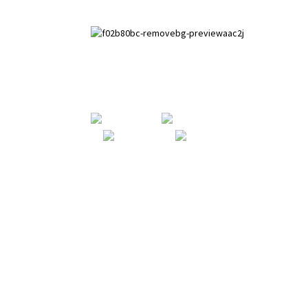
Paihuai Garapen Gunea, Anping
konderria, Hebei probintzia.