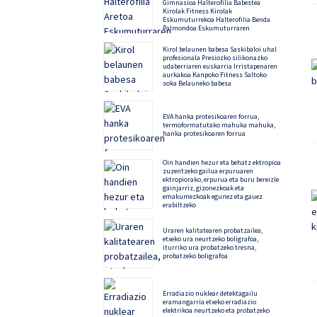
Gimnasioa Halterofilia Babestea
Kirolak Fitness Kirolak
Eskumuturrekoa Halterofilia Benda
Palmondoa Eskumuturraren
Protekzioa
Kirol belaunen babesa Saskibaloi uhal
profesionala Presiozko silikonazko
udaberriaren euskarria Irristapenaren
aurkakoa Kanpoko Fitness Saltoko
soka Belauneko babesa
EVA hanka protesikoaren forrua,
termoformatutako mahuka mahuka,
hanka protesikoaren forrua
Oin handien hezur eta behatz ektropioa
zuzentzeko gailua erpuruaren
ektropiorako, erpurua eta buru bereizle
gainjarriz, gizonezkoak eta
emakumezkoak egunez eta gauez
erabiltzeko
Uraren kalitatearen probatzailea,
etxeko ura neurtzeko boligrafoa,
iturriko ura probatzeko tresna,
probatzeko boligrafoa
Erradiazio nuklear detektagailu
eramangarria etxeko erradiazio
elektrikoa neurtzeko eta probatzeko