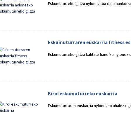
Eskumuturreko giltza nylonezkoa da, iraunkorra 
Eskumuturraren euskarria fitness e
Eskumuturreko giltza kalitate handiko nylonez e
Kirol eskumuturreko euskarria
Eskumuturraren euskarria nylonezko uhalez egi