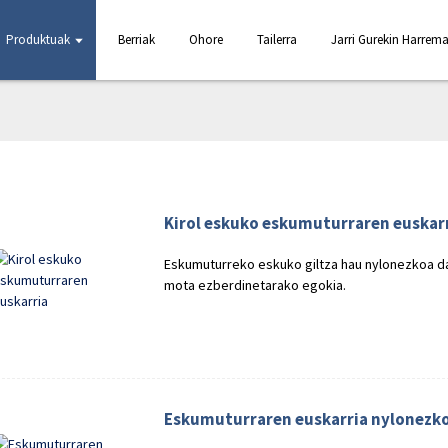
Produktuak
Berriak
Ohore
Tailerra
Jarri Gurekin Harrem
Kirol eskuko eskumuturraren euskar
Eskumuturreko eskuko giltza hau nylonezkoa da,
mota ezberdinetarako egokia.
Eskumuturraren euskarria nylonezko