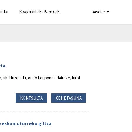
anetan
Kooperatibako Bezeroak
Basque
ria
 uhal luzea du, ondo konpondu daiteke, kirol
KONTSULTA
XEHETASUNA
 eskumuturreko giltza