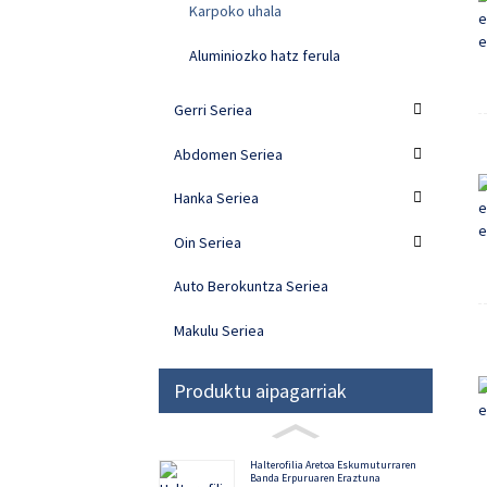
Karpoko uhala
Aluminiozko hatz ferula
Gerri Seriea
Abdomen Seriea
Hanka Seriea
Oin Seriea
Auto Berokuntza Seriea
Makulu Seriea
Produktu aipagarriak
Halterofilia Aretoa Eskumuturraren
Banda Erpuruaren Eraztuna