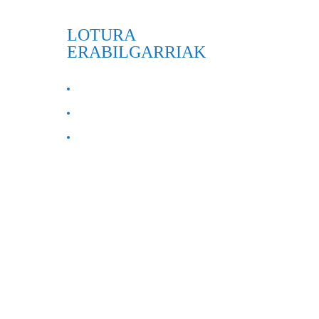
LOTURA
ERABILGARRIAK
GURI BURUZ
Jarri gurekin harremanetan
ohiko galderak