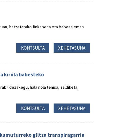
rruan, hatzetarako finkapena eta babesa eman
KONTSULTA
XEHETASUNA
a kirola babesteko
abil dezakegu, hala nola tenisa, zaldiketa,
KONTSULTA
XEHETASUNA
kumuturreko giltza transpiragarria