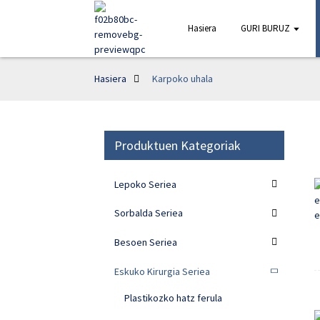
Hasiera
GURI BURUZ
Hasiera
Karpoko uhala
Produktuen Kategoriak
Lepoko Seriea
Sorbalda Seriea
Besoen Seriea
Eskuko Kirurgia Seriea
Plastikozko hatz ferula