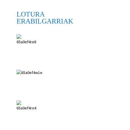
LOTURA
ERABILGARRIAK
ANPING SHIHENG
MEDICAL
INSTRUMENTS
CO.,LTD.
0086 18617909888
0086 18631859989
0086 0318-7591119
kevin@shiheng-
medical.com