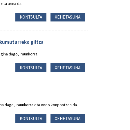
eta arina da.
KONTSULTA
XEHETASUNA
skumuturreko giltza
gina dago, iraunkorra.
KONTSULTA
XEHETASUNA
na dago, iraunkorra eta ondo konpontzen da.
KONTSULTA
XEHETASUNA