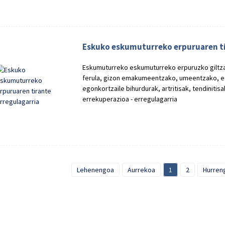
Eskuko eskumuturreko erpuruaren ti
Eskumuturreko eskumuturreko erpuruzko giltza
ferula, gizon emakumeentzako, umeentzako, 
egonkortzaile bihurdurak, artritisak, tendinitis
errekuperazioa - erregulagarria
Lehenengoa
Aurrekoa
1
2
Hurren