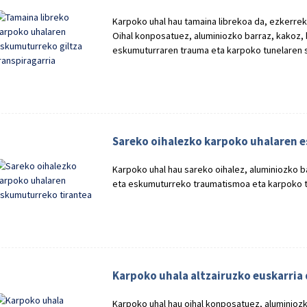
Karpoko uhal hau tamaina librekoa da, ezkerrek
Oihal konposatuez, aluminiozko barraz, kakoz,
eskumuturraren trauma eta karpoko tunelaren 
Sareko oihalezko karpoko uhalaren 
Karpoko uhal hau sareko oihalez, aluminiozko 
eta eskumuturreko traumatismoa eta karpoko t
Karpoko uhala altzairuzko euskarria
Karpoko uhal hau oihal konposatuez, aluminioz