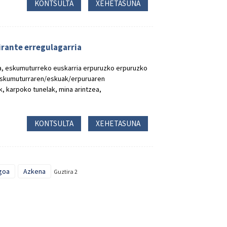
KONTSULTA
XEHETASUNA
rante erregulagarria
, eskumuturreko euskarria erpuruzko erpuruzko
eskumuturraren/eskuak/erpuruaren
ak, karpoko tunelak, mina arintzea,
KONTSULTA
XEHETASUNA
goa
Azkena
Guztira 2