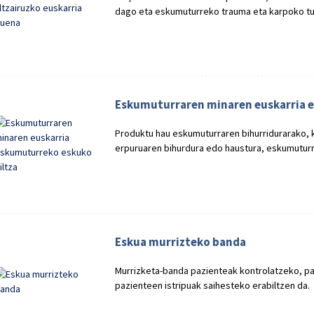
dago eta eskumuturreko trauma eta karpoko tu
Eskumuturraren minaren euskarria 
Produktu hau eskumuturraren bihurridurarako, 
erpuruaren bihurdura edo haustura, eskumuturrar
Eskua murrizteko banda
Murrizketa-banda pazienteak kontrolatzeko, p
pazienteen istripuak saihesteko erabiltzen da.