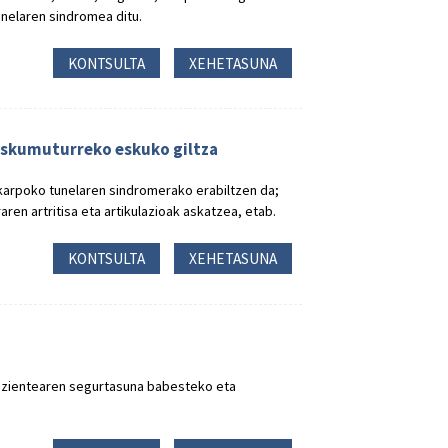
nelaren sindromea ditu.
KONTSULTA
XEHETASUNA
eskumuturreko eskuko giltza
karpoko tunelaren sindromerako erabiltzen da;
en artritisa eta artikulazioak askatzea, etab.
KONTSULTA
XEHETASUNA
azientearen segurtasuna babesteko eta