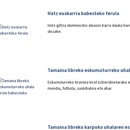
Hatz euskarria babesteko ferula
Hatz-giltza aluminiozko aleazio barra dauka ba
dezake.
Tamaina libreko eskumuturreko uhal
Eskumuturreko tirantea kirol ezberdinetarako er
mendia, futbola, saskibaloia eta abar.
Tamaina libreko karpoko uhalaren es