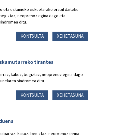
o eta eskuineko eskuetarako erabil daiteke.
 begiztaz, neoprenoz egina dago eta
sindromea ditu.
KONTSULTA
XEHETASUNA
eskumuturreko tirantea
barraz, kakoz, begiztaz, neoprenoz egina dago
unelaren sindromea ditu.
KONTSULTA
XEHETASUNA
 duena
ko barraz, kakoz, begiztaz, neoprenoz egina