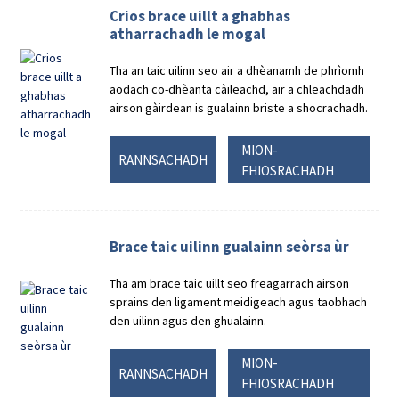
Crios brace uillt a ghabhas
atharrachadh le mogal
Tha an taic uilinn seo air a dhèanamh de phrìomh
aodach co-dhèanta càileachd, air a chleachdadh
airson gàirdean is gualainn briste a shocrachadh.
MION-
RANNSACHADH
FHIOSRACHADH
Brace taic uilinn gualainn seòrsa ùr
Tha am brace taic uillt seo freagarrach airson
sprains den ligament meidigeach agus taobhach
den uilinn agus den ghualainn.
MION-
RANNSACHADH
FHIOSRACHADH