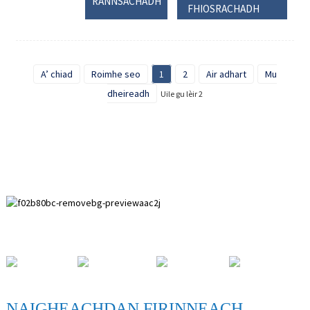
RANNSACHADH
FHIOSRACHADH
A’ chiad
Roimhe seo
1
2
Air adhart
Mu
dheireadh
Uile gu lèir 2
Sòn Leasachaidh Paihuai, Siorrachd Anping, Roinn Hebei.
NAIGHEACHDAN FIRINNEACH