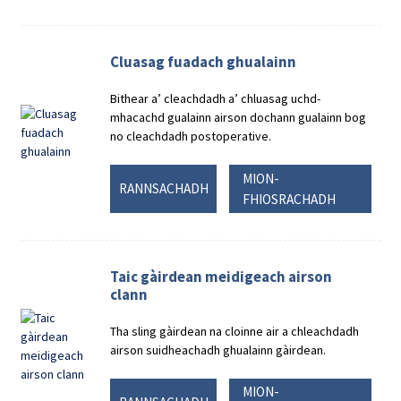
Cluasag fuadach ghualainn
Bithear a’ cleachdadh a’ chluasag uchd-
mhacachd gualainn airson dochann gualainn bog
no cleachdadh postoperative.
MION-
RANNSACHADH
FHIOSRACHADH
Taic gàirdean meidigeach airson
clann
Tha sling gàirdean na cloinne air a chleachdadh
airson suidheachadh ghualainn gàirdean.
MION-