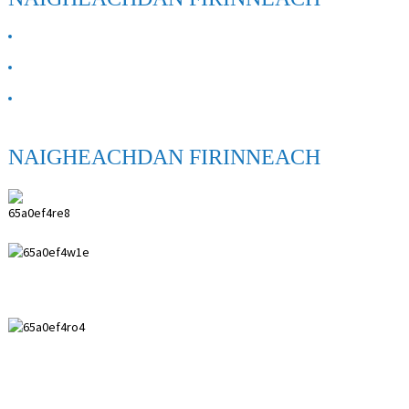
MU AR DEIDHINN
Cuir fios thugainn
Ceistean Cumanta
NAIGHEACHDAN FIRINNEACH
CO ionnsramaidean lèigheil ANPING SHIHENG,
LTD.
0086 18617909888
0086 18631859989
0086 0318-7591119
kevin@shiheng-medical.com
© Dlighe-sgrìobhaidh - 2010-2022 : Gach còir glèidhte. Bathar teth