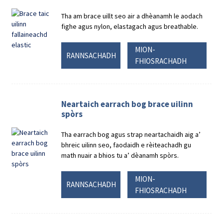
Tha am brace uillt seo air a dhèanamh le aodach
fighe agus nylon, elastagach agus breathable.
MION-
RANNSACHADH
FHIOSRACHADH
Neartaich earrach bog brace uilinn
spòrs
Tha earrach bog agus strap neartachaidh aig a’
bhreic uilinn seo, faodaidh e rèiteachadh gu
math nuair a bhios tu a’ dèanamh spòrs.
MION-
RANNSACHADH
FHIOSRACHADH