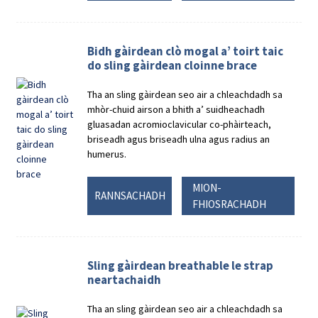
Bidh gàirdean clò mogal a’ toirt taic
do sling gàirdean cloinne brace
Tha an sling gàirdean seo air a chleachdadh sa
mhòr-chuid airson a bhith a’ suidheachadh
gluasadan acromioclavicular co-phàirteach,
briseadh agus briseadh ulna agus radius an
humerus.
MION-
RANNSACHADH
FHIOSRACHADH
Sling gàirdean breathable le strap
neartachaidh
Tha an sling gàirdean seo air a chleachdadh sa