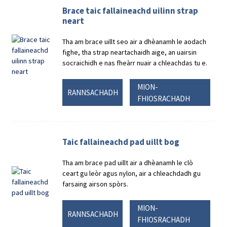
Brace taic fallaineachd uilinn strap
neart
Tha am brace uillt seo air a dhèanamh le aodach
fighe, tha strap neartachaidh aige, an uairsin
socraichidh e nas fheàrr nuair a chleachdas tu e.
MION-
RANNSACHADH
FHIOSRACHADH
Taic fallaineachd pad uillt bog
Tha am brace pad uillt air a dhèanamh le clò
ceart gu leòr agus nylon, air a chleachdadh gu
farsaing airson spòrs.
MION-
RANNSACHADH
FHIOSRACHADH