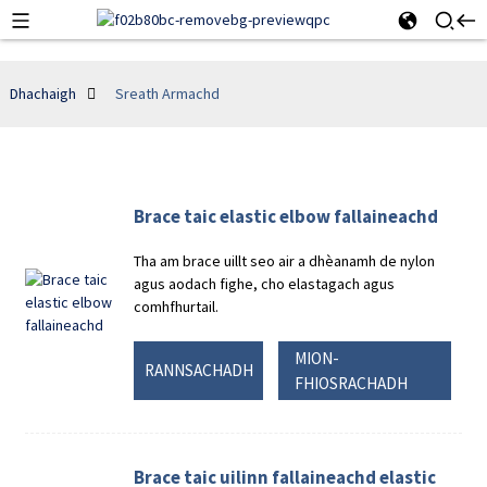
Dhachaigh
Sreath Armachd
Brace taic elastic elbow fallaineachd
Tha am brace uillt seo air a dhèanamh de nylon
agus aodach fighe, cho elastagach agus
comhfhurtail.
MION-
RANNSACHADH
FHIOSRACHADH
Brace taic uilinn fallaineachd elastic