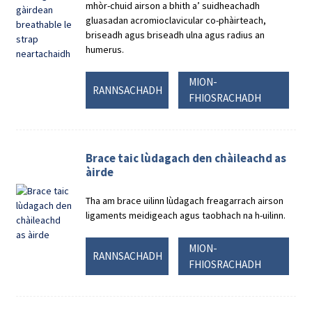
mhòr-chuid airson a bhith a’ suidheachadh
gluasadan acromioclavicular co-phàirteach,
briseadh agus briseadh ulna agus radius an
humerus.
MION-
RANNSACHADH
FHIOSRACHADH
Brace taic lùdagach den chàileachd as
àirde
Tha am brace uilinn lùdagach freagarrach airson
ligaments meidigeach agus taobhach na h-uilinn.
MION-
RANNSACHADH
FHIOSRACHADH