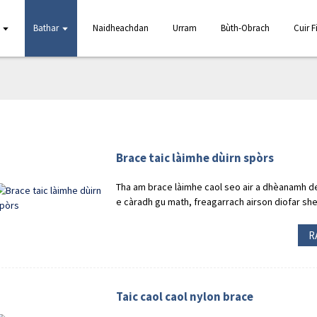
Bathar
Naidheachdan
Urram
Bùth-Obrach
Cuir 
Brace taic làimhe dùirn spòrs
Tha am brace làimhe caol seo air a dhèanamh de 
e càradh gu math, freagarrach airson diofar sh
R
Taic caol caol nylon brace