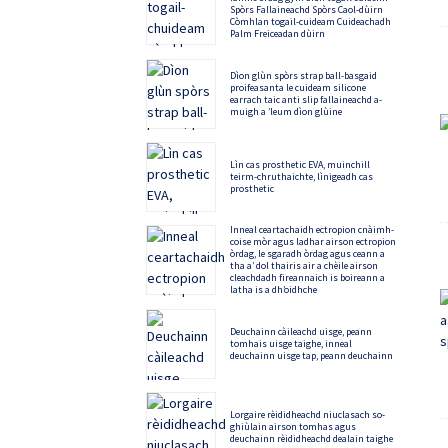
Spòrs Fallaineachd Spòrs Caol-dùirn
Còmhlan togail-cuideam Cuideachadh
Palm Freiceadan dùirn
Dìon glùn spòrs strap ball-basgaid
proifeasanta le cuideam silicone
earrach taic anti slip fallaineachd a-
muigh a ’leum dìon glùine
Lìn cas prosthetic EVA, muinchill
teirm-chruthaichte, lìnigeadh cas
prosthetic
Inneal ceartachaidh ectropion cnàimh-
coise mòr agus ladhar airson ectropion
òrdag, le sgaradh òrdag agus ceann a
tha a’ dol thairis air a chèile airson
cleachdadh fireannaich is boireann a
latha is a dh’oidhche
Deuchainn càileachd uisge, peann
tomhais uisge taighe, inneal
deuchainn uisge tap, peann deuchainn
Lorgaire rèididheachd niuclasach so-
ghiùlain airson tomhas agus
deuchainn rèididheachd dealain taighe