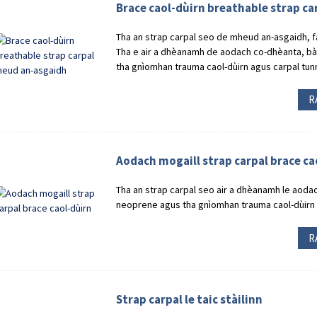
Brace caol-dùirn breathable strap c
Tha an strap carpal seo de mheud an-asgaidh, fa
Tha e air a dhèanamh de aodach co-dhèanta, b
tha gnìomhan trauma caol-dùirn agus carpal tun
R
Aodach mogaill strap carpal brace ca
Tha an strap carpal seo air a dhèanamh le aoda
neoprene agus tha gnìomhan trauma caol-dùirn 
R
Strap carpal le taic stàilinn