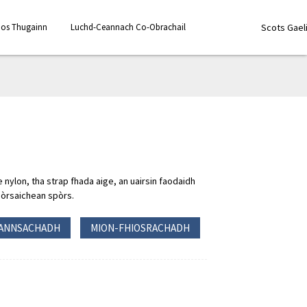
Fios Thugainn
Luchd-Ceannach Co-Obrachail
Scots Gael
nylon, tha strap fhada aige, an uairsin faodaidh
eòrsaichean spòrs.
ANNSACHADH
MION-FHIOSRACHADH