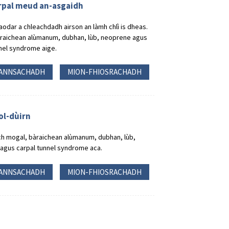
arpal meud an-asgaidh
odar a chleachdadh airson an làmh chlì is dheas.
àraichean alùmanum, dubhan, lùb, neoprene agus
nel syndrome aige.
ANNSACHADH
MION-FHIOSRACHADH
ol-dùirn
ch mogal, bàraichean alùmanum, dubhan, lùb,
agus carpal tunnel syndrome aca.
ANNSACHADH
MION-FHIOSRACHADH