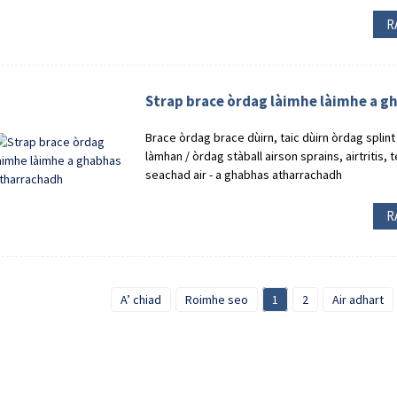
R
Strap brace òrdag làimhe làimhe a 
Brace òrdag brace dùirn, taic dùirn òrdag splint s
làmhan / òrdag stàball airson sprains, airtritis, 
seachad air - a ghabhas atharrachadh
R
A’ chiad
Roimhe seo
1
2
Air adhart