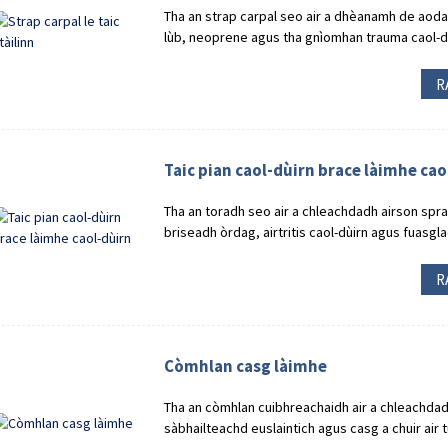
Tha an strap carpal seo air a dhèanamh de aod
lùb, neoprene agus tha gnìomhan trauma caol-d
R
Taic pian caol-dùirn brace làimhe cao
Tha an toradh seo air a chleachdadh airson spra
briseadh òrdag, airtritis caol-dùirn agus fuasgl
R
Còmhlan casg làimhe
Tha an còmhlan cuibhreachaidh air a chleachdadh
sàbhailteachd euslaintich agus casg a chuir air t