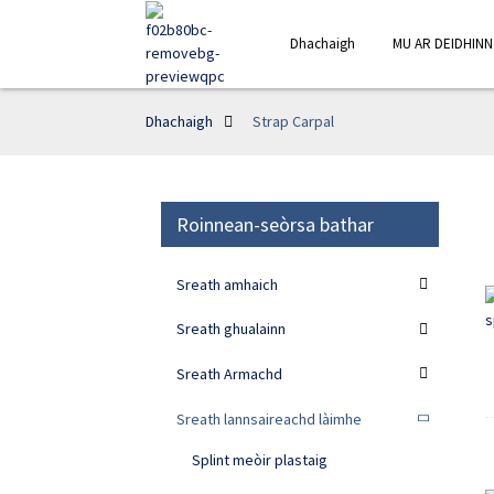
Dhachaigh
MU AR DEIDHINN
Dhachaigh
Strap Carpal
Roinnean-seòrsa bathar
Sreath amhaich
Sreath ghualainn
Sreath Armachd
Sreath lannsaireachd làimhe
Splint meòir plastaig