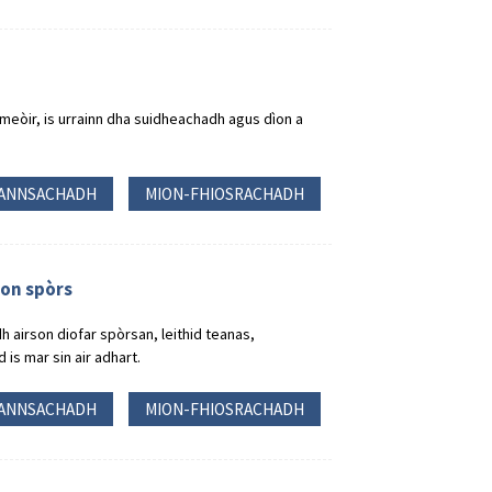
eòir, is urrainn dha suidheachadh agus dìon a
ANNSACHADH
MION-FHIOSRACHADH
ìon spòrs
 airson diofar spòrsan, leithid teanas,
is mar sin air adhart.
ANNSACHADH
MION-FHIOSRACHADH