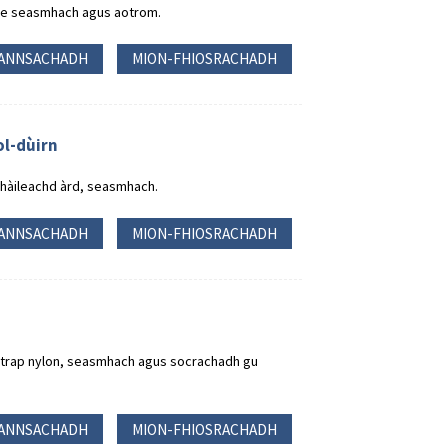
a e seasmhach agus aotrom.
ANNSACHADH
MION-FHIOSRACHADH
ol-dùirn
chàileachd àrd, seasmhach.
ANNSACHADH
MION-FHIOSRACHADH
 strap nylon, seasmhach agus socrachadh gu
ANNSACHADH
MION-FHIOSRACHADH