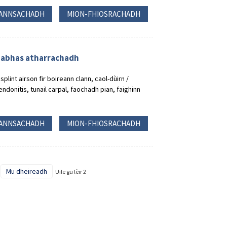
ANNSACHADH
MION-FHIOSRACHADH
ghabhas atharrachadh
plint airson fir boireann clann, caol-dùirn /
tendonitis, tunail carpal, faochadh pian, faighinn
ANNSACHADH
MION-FHIOSRACHADH
Mu dheireadh
Uile gu lèir 2