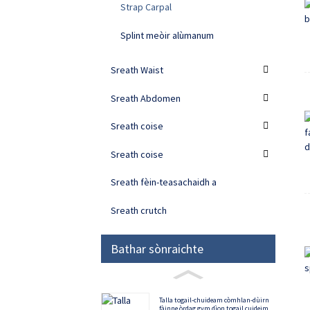
Strap Carpal
Splint meòir alùmanum
Sreath Waist
Sreath Abdomen
Sreath coise
Sreath coise
Sreath fèin-teasachaidh a
Sreath crutch
Bathar sònraichte
Talla togail-chuideam còmhlan-dùirn
fàinne òrdag gym dìon togail cuideim