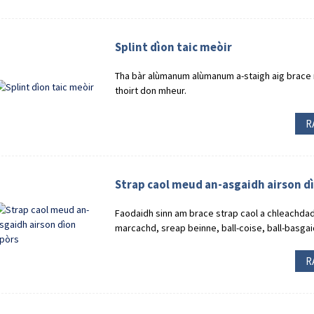
Splint dìon taic meòir
Tha bàr alùmanum alùmanum a-staigh aig brace m
thoirt don mheur.
R
Strap caol meud an-asgaidh airson d
Faodaidh sinn am brace strap caol a chleachdadh
marcachd, sreap beinne, ball-coise, ball-basgaid 
R