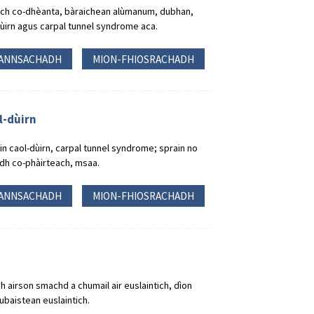
ach co-dhèanta, bàraichean alùmanum, dubhan,
ùirn agus carpal tunnel syndrome aca.
ANNSACHADH
MION-FHIOSRACHADH
l-dùirn
in caol-dùirn, carpal tunnel syndrome; sprain no
adh co-phàirteach, msaa.
ANNSACHADH
MION-FHIOSRACHADH
 airson smachd a chumail air euslaintich, dìon
ubaistean euslaintich.