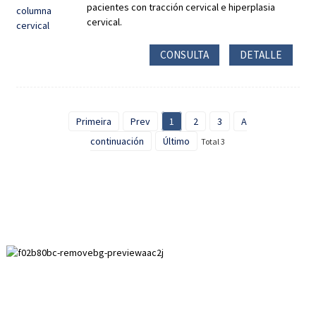
pacientes con tracción cervical e hiperplasia
cervical.
CONSULTA
DETALLE
Primeira
Prev
1
2
3
A
continuación
Último
Total 3
Zona de desenvolvemento de Paihuai, condado de Anping,
provincia de Hebei.