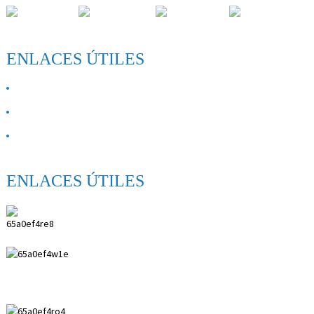
ENLACES ÚTILES
SOBRE NÓS
Contacta connosco
FAQ
ENLACES ÚTILES
ANPING SHIHENG MEDICAL INSTRUMENTS
CO, LTD.
0086 18617909888
0086 18631859989
0086 0318-7591119
kevin@shiheng-medical.com