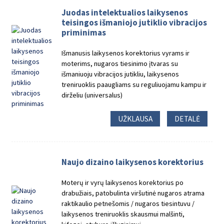
Juodas intelektualios laikysenos
teisingos išmaniojo jutiklio vibracijos
priminimas
Išmanusis laikysenos korektorius vyrams ir
moterims, nugaros tiesinimo įtvaras su
išmaniuoju vibracijos jutikliu, laikysenos
treniruoklis paaugliams su reguliuojamu kampu ir
dirželiu (universalus)
UŽKLAUSA
DETALĖ
Naujo dizaino laikysenos korektorius
Moterų ir vyrų laikysenos korektorius po
drabužiais, patobulinta viršutinė nugaros atrama
raktikaulio petnešomis / nugaros tiesintuvu /
laikysenos treniruoklis skausmui malšinti,