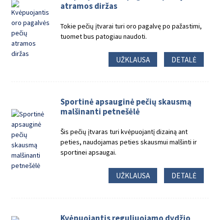
atramos diržas
Tokie pečių įtvarai turi oro pagalvę po pažastimi,
tuomet bus patogiau naudoti.
UŽKLAUSA
DETALĖ
Sportinė apsauginė pečių skausmą
malšinanti petnešėlė
Šis pečių įtvaras turi kvėpuojantį dizainą ant
peties, naudojamas peties skausmui malšinti ir
sportinei apsaugai.
UŽKLAUSA
DETALĖ
Kvėpuojantis reguliuojamo dydžio