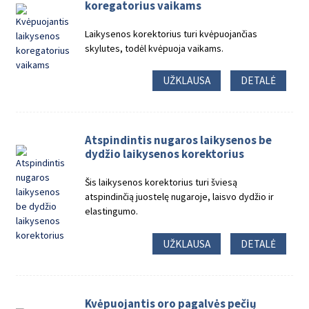
koregatorius vaikams
Laikysenos korektorius turi kvėpuojančias
skylutes, todėl kvėpuoja vaikams.
UŽKLAUSA
DETALĖ
Atspindintis nugaros laikysenos be
dydžio laikysenos korektorius
Šis laikysenos korektorius turi šviesą
atspindinčią juostelę nugaroje, laisvo dydžio ir
elastingumo.
UŽKLAUSA
DETALĖ
Kvėpuojantis oro pagalvės pečių