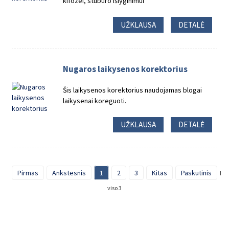
kifozei, stuburo išlyginimui
UŽKLAUSA
DETALĖ
Nugaros laikysenos korektorius
Šis laikysenos korektorius naudojamas blogai
laikysenai koreguoti.
UŽKLAUSA
DETALĖ
Pirmas
Ankstesnis
1
2
3
Kitas
Paskutinis
Iš
viso 3