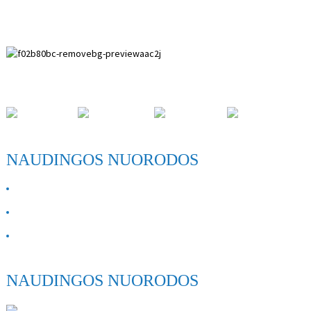
Paihuai plėtros zona, Anpingo apskritis, Hebei provincija.
NAUDINGOS NUORODOS
APIE MUS
Susisiekite su mumis
DUK
NAUDINGOS NUORODOS
ANPING SHIHENG MEDICAL INSTRUMENTS