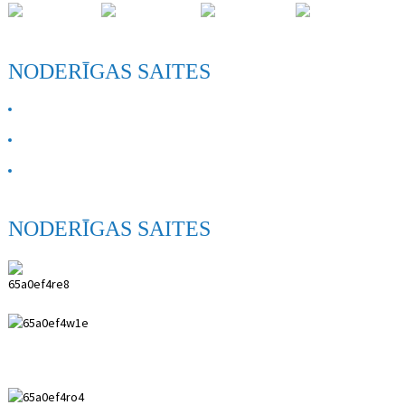
NODERĪGAS SAITES
PAR MUMS
Sazinies ar mums
FAQ
NODERĪGAS SAITES
ANPING SHIHENG MEDICAL INSTRUMENTS
CO.,LTD.
0086 18617909888
0086 18631859989
0086 0318-7591119
kevin@shiheng-medical.com