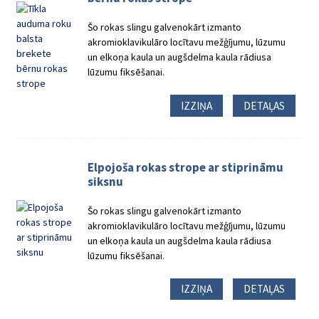
Šo rokas slingu galvenokārt izmanto
akromioklavikulāro locītavu mežģījumu, lūzumu
un elkoņa kaula un augšdelma kaula rādiusa
lūzumu fiksēšanai.
IZZIŅA
DETAĻAS
Elpojoša rokas strope ar stiprināmu
siksnu
Šo rokas slingu galvenokārt izmanto
akromioklavikulāro locītavu mežģījumu, lūzumu
un elkoņa kaula un augšdelma kaula rādiusa
lūzumu fiksēšanai.
IZZIŅA
DETAĻAS