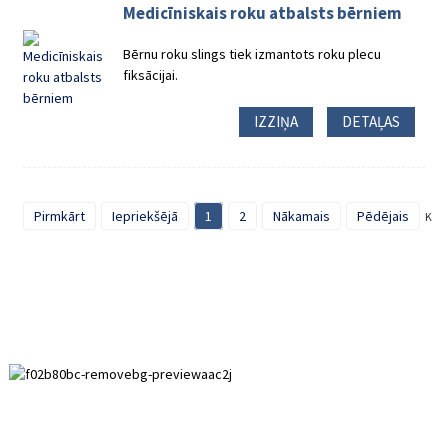
Medicīniskais roku atbalsts bērniem
Bērnu roku slings tiek izmantots roku plecu
fiksācijai.
IZZIŅA
DETAĻAS
Pirmkārt
Iepriekšējā
1
2
Nākamais
Pēdējais
Kopā
Paihuai attīstības zona, Anpingas apgabals, Hebei province.