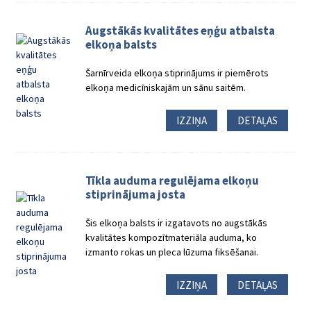
Augstākās kvalitātes eņģu atbalsta
elkoņa balsts
Šarnīrveida elkoņa stiprinājums ir piemērots
elkoņa medicīniskajām un sānu saitēm.
IZZIŅA
DETAĻAS
Tīkla auduma regulējama elkoņu
stiprinājuma josta
Šis elkoņa balsts ir izgatavots no augstākās
kvalitātes kompozītmateriāla auduma, ko
izmanto rokas un pleca lūzuma fiksēšanai.
IZZIŅA
DETAĻAS