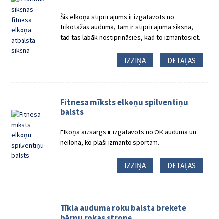
Šis elkoņa stiprinājums ir izgatavots no
trikotāžas auduma, tam ir stiprinājuma siksna,
tad tas labāk nostiprināsies, kad to izmantosiet.
IZZIŅA
DETAĻAS
Fitnesa mīksts elkoņu spilventiņu
balsts
Elkoņa aizsargs ir izgatavots no OK auduma un
neilona, ​​ko plaši izmanto sportam.
IZZIŅA
DETAĻAS
Tīkla auduma roku balsta brekete
bērnu rokas strope