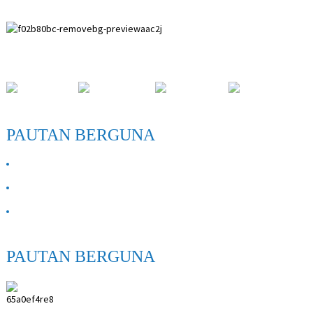
Zon Pembangunan Paihuai, Daerah Anping, Wilayah Hebei.
PAUTAN BERGUNA
TENTANG KITA
Hubungi Kami
Soalan Lazim
PAUTAN BERGUNA
ANPING SHIHENG MEDICAL INSTRUMENTS
CO.,LTD.