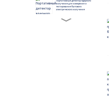
Портативный детектор ядерного
излучения для измерения и
тестирования бытового
электрического излучения
Регулируемая дышащая опора для
запястья, подставка для большого
пальца, спортивная защита запястья
Шейная губка Защита шеи Дышащая
поддержка шеи Задняя поддержка
шеи Анти-опускание Регулируемая
защита шеи Подушка для шеи
Воротник для шеи Покрытие для
шеи
Фиксированная поддержка шеи.
Удобный бытовой губчатый воротник
для защиты шеи. Мягкий воротник
для шеи.
Регулируемая опора для фиксации
грудопоясничного отдела
позвоночника, опора при переломе
поясничного отдела позвоночника,
опора для фиксации
грудопоясничного отдела
позвоночника