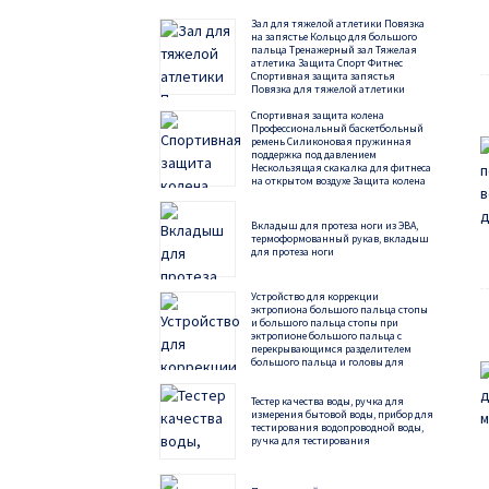
Зал для тяжелой атлетики Повязка
на запястье Кольцо для большого
пальца Тренажерный зал Тяжелая
атлетика Защита Спорт Фитнес
Спортивная защита запястья
Повязка для тяжелой атлетики
Защита запястья
Спортивная защита колена
Профессиональный баскетбольный
ремень Силиконовая пружинная
поддержка под давлением
Нескользящая скакалка для фитнеса
на открытом воздухе Защита колена
Вкладыш для протеза ноги из ЭВА,
термоформованный рукав, вкладыш
для протеза ноги
Устройство для коррекции
эктропиона большого пальца стопы
и большого пальца стопы при
эктропионе большого пальца с
перекрывающимся разделителем
большого пальца и головы для
использования как мужчинами, так
и женщинами днем ​​и ночью.
Тестер качества воды, ручка для
измерения бытовой воды, прибор для
тестирования водопроводной воды,
ручка для тестирования