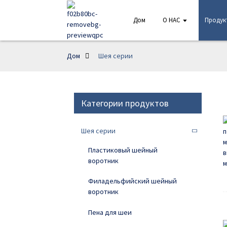
Дом
О НАС
Продук
Дом
Шея серии
Категории продуктов
Шея серии
Пластиковый шейный
воротник
Филадельфийский шейный
воротник
Пена для шеи