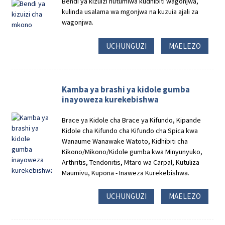
Bendi ya kizuizi hutumiwa kudhibiti wagonjwa,
kulinda usalama wa mgonjwa na kuzuia ajali za
wagonjwa.
UCHUNGUZI
MAELEZO
Kamba ya brashi ya kidole gumba
inayoweza kurekebishwa
Brace ya Kidole cha Brace ya Kifundo, Kipande
Kidole cha Kifundo cha Kifundo cha Spica kwa
Wanaume Wanawake Watoto, Kidhibiti cha
Kikono/Mikono/Kidole gumba kwa Minyunyuko,
Arthritis, Tendonitis, Mtaro wa Carpal, Kutuliza
Maumivu, Kupona - Inaweza Kurekebishwa.
UCHUNGUZI
MAELEZO