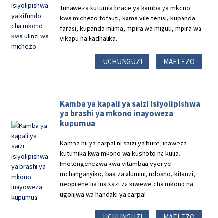
Tunaweza kutumia brace ya kamba ya mkono
kwa michezo tofauti, kama vile tenisi, kupanda
farasi, kupanda mlima, mpira wa miguu, mpira wa
vikapu na kadhalika.
UCHUNGUZI
MAELEZO
Kamba ya kapali ya saizi isiyolipishwa
ya brashi ya mkono inayoweza
kupumua
Kamba hii ya carpal ni saizi ya bure, inaweza
kutumika kwa mkono wa kushoto na kulia.
Imetengenezwa kwa vitambaa vyenye
mchanganyiko, baa za alumini, ndoano, kitanzi,
neoprene na ina kazi za kiwewe cha mkono na
ugonjwa wa handaki ya carpal.
UCHUNGUZI
MAELEZO