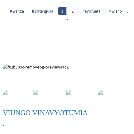
Kwanza
Iliyotangulia
1
2
Inayofuata
Mwisho
Jum
2
Eneo la Maendeleo la Paihuai, Kaunti ya Anping, Mkoa wa Hebei.
VIUNGO VINAVYOTUMIA
KUHUSU SISI