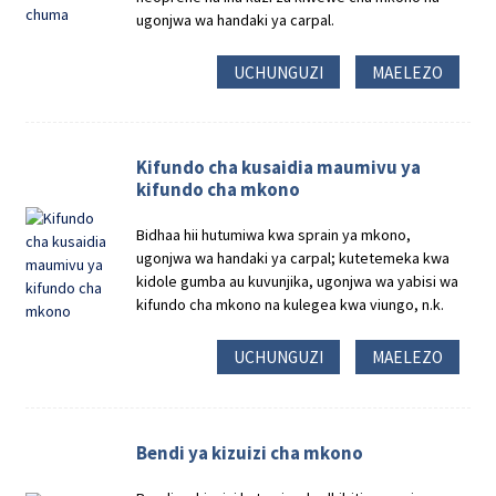
ugonjwa wa handaki ya carpal.
UCHUNGUZI
MAELEZO
Kifundo cha kusaidia maumivu ya
kifundo cha mkono
Bidhaa hii hutumiwa kwa sprain ya mkono,
ugonjwa wa handaki ya carpal; kutetemeka kwa
kidole gumba au kuvunjika, ugonjwa wa yabisi wa
kifundo cha mkono na kulegea kwa viungo, n.k.
UCHUNGUZI
MAELEZO
Bendi ya kizuizi cha mkono