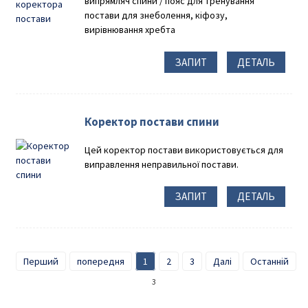
випрямляч спини / пояс для тренування
постави для знеболення, кіфозу,
вирівнювання хребта
ЗАПИТ
ДЕТАЛЬ
Коректор постави спини
Цей коректор постави використовується для
виправлення неправильної постави.
ЗАПИТ
ДЕТАЛЬ
Перший
попередня
1
2
3
Далі
Останній
Вс
3