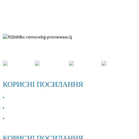
Зона розвитку Пайхуай, округ Аньпін, провінція Хебей.
КОРИСНІ ПОСИЛАННЯ
ПРО НАС
Зв'яжіться з нами
FAQ
КОРИСНІ ПОСИЛАННЯ