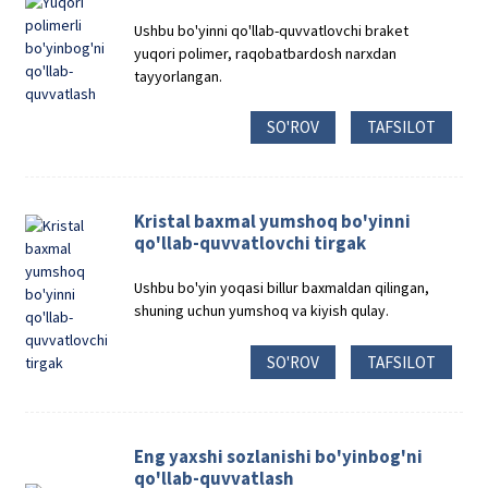
Ushbu bo'yinni qo'llab-quvvatlovchi braket
yuqori polimer, raqobatbardosh narxdan
tayyorlangan.
SO'ROV
TAFSILOT
Kristal baxmal yumshoq bo'yinni
qo'llab-quvvatlovchi tirgak
Ushbu bo'yin yoqasi billur baxmaldan qilingan,
shuning uchun yumshoq va kiyish qulay.
SO'ROV
TAFSILOT
Eng yaxshi sozlanishi bo'yinbog'ni
qo'llab-quvvatlash