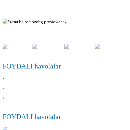
Paihuai rivojlanish zonasi, Anping tumani, Xebey provinsiyasi.
FOYDALI havolalar
BIZ HAQIMIZDA
Biz bilan bog'lanish
TSS
FOYDALI havolalar
ANPING SHIHENG MEDICAL INSTRUMENTS