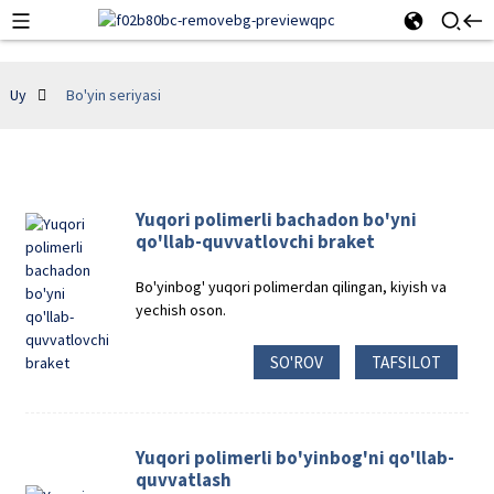
Uy
Bo'yin seriyasi
Yuqori polimerli bachadon bo'yni
qo'llab-quvvatlovchi braket
Bo'yinbog' yuqori polimerdan qilingan, kiyish va
yechish oson.
SO'ROV
TAFSILOT
Yuqori polimerli bo'yinbog'ni qo'llab-
quvvatlash