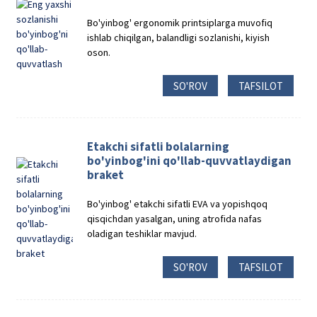
Bo'yinbog' ergonomik printsiplarga muvofiq
ishlab chiqilgan, balandligi sozlanishi, kiyish
oson.
SO'ROV
TAFSILOT
Etakchi sifatli bolalarning
bo'yinbog'ini qo'llab-quvvatlaydigan
braket
Bo'yinbog' etakchi sifatli EVA va yopishqoq
qisqichdan yasalgan, uning atrofida nafas
oladigan teshiklar mavjud.
SO'ROV
TAFSILOT