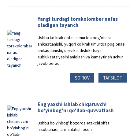
Yangi turdagi torakolomber nafas
oladigan tayanch
Ushbu ko'krak qafasi umurtqa pog'onasi
shikastlanishi, yuqori ko'krak umurtqa pog'onasi
shikastlanishi, servikal dislokatsiya
subluksatsiyasini aniqlash va kamaytirish uchun
javob beradi.
SO'ROV
TAFSILOT
Eng yaxshi ishlab chiqaruvchi
bo'yinbog'ni qo'llab-quvvatlash
Ushbu bo'yinbog' bozorda etakchi sifat
hisoblanadi, uni ishlatish oson.