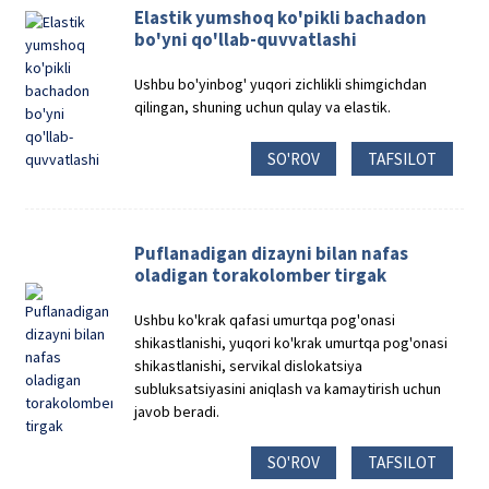
Elastik yumshoq ko'pikli bachadon
bo'yni qo'llab-quvvatlashi
Ushbu bo'yinbog' yuqori zichlikli shimgichdan
qilingan, shuning uchun qulay va elastik.
SO'ROV
TAFSILOT
Puflanadigan dizayni bilan nafas
oladigan torakolomber tirgak
Ushbu ko'krak qafasi umurtqa pog'onasi
shikastlanishi, yuqori ko'krak umurtqa pog'onasi
shikastlanishi, servikal dislokatsiya
subluksatsiyasini aniqlash va kamaytirish uchun
javob beradi.
SO'ROV
TAFSILOT