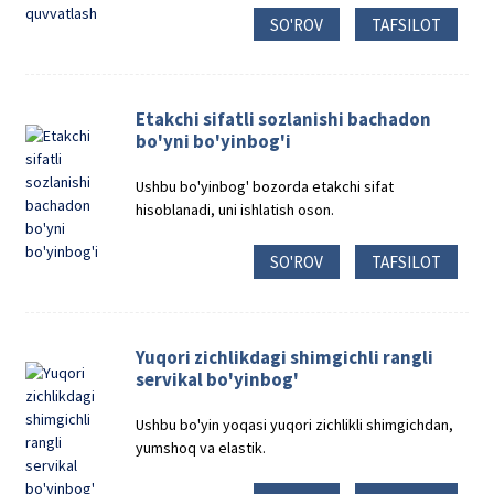
SO'ROV
TAFSILOT
Etakchi sifatli sozlanishi bachadon
bo'yni bo'yinbog'i
Ushbu bo'yinbog' bozorda etakchi sifat
hisoblanadi, uni ishlatish oson.
SO'ROV
TAFSILOT
Yuqori zichlikdagi shimgichli rangli
servikal bo'yinbog'
Ushbu bo'yin yoqasi yuqori zichlikli shimgichdan,
yumshoq va elastik.