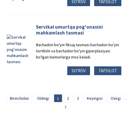
SO'ROV
TAFSILOT
Servikal umurtqa pog'onasini
mahkamlash tasmasi
Bachadon bo'yni fiksaj tasmasi bachadon bo'yni
tortilishi va bachadon bo'yni giperplaziyasi
bo'lgan bemorlarga mos keladi.
SO'ROV
TAFSILOT
Birinchidan
Oldingi
1
2
3
Keyingisi
Oxirgi
Ja
3