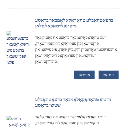
ברעאַטהאַבלע טהאָראַקאָלאָמבאַר בראַסע
מיט ינפלייטאַבאַל פּלאַן
דעם טהאָראַקאָלאָמבאַר בראַסע איז פּאַסיק פֿאַר
פיקסיישאַן פון סערוואַקאַל רוקנביין שאָדן,
אויבערשטער טאָראַסיק רוקנביין שאָדן, פיקסיישאַן און
רעדוקציע פון ​​סערוואַקאַל דיסלאָוקיישאַן
סובלוקסיישאַן.
דעטאַל
אָנפרעג
ניו טיפּ טהאָראַקאָלאָמבאַר ברעאַטהאַבלע
שטיצן בראַסע
דעם טהאָראַקאָלאָמבאַר בראַסע איז פּאַסיק פֿאַר
פיקסיישאַן פון סערוואַקאַל רוקנביין שאָדן,