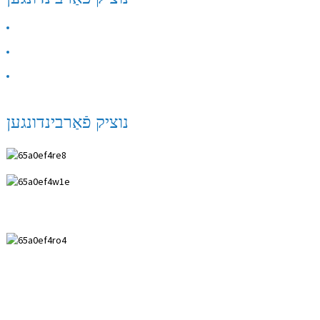
וועגן אונז
רוף אונז
FAQ
נוציק פֿאַרבינדונגען
אַנפּינג שיהענג מעדיציניש ינסטרומענץ קאָו, לטד.
0086 18617909888
0086 18631859989
0086 0318-7591119
kevin@shiheng-medical.com
© קאַפּירייט - 2010-2022: כל הזכויות שמורות. הייס פּראָדוקטן -
סיטעמאַפּ