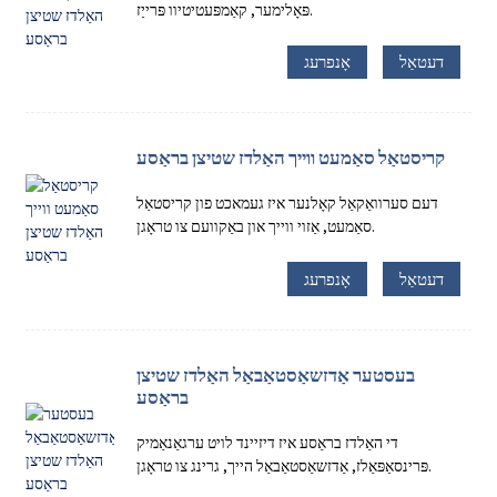
פּאָלימער, קאַמפּעטיטיוו פּרייַז.
דעטאַל
אָנפרעג
קריסטאַל סאַמעט ווייך האַלדז שטיצן בראַסע
דעם סערוואַקאַל קאָלנער איז געמאכט פון קריסטאַל
סאַמעט, אַזוי ווייך און באַקוועם צו טראָגן.
דעטאַל
אָנפרעג
בעסטער אַדזשאַסטאַבאַל האַלדז שטיצן
בראַסע
די האַלדז בראַסע איז דיזיינד לויט ערגאַנאַמיק
פּרינסאַפּאַלז, אַדזשאַסטאַבאַל הייך, גרינג צו טראָגן.