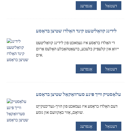
דעטאַל
אָנפרעג
לידינג קוואַליטעט קינד האַלדז שטיצן בראַסע
די האַלדז בראַסע איז געמאכט פון לידינג קוואַליטעט
ייוואַ און קלעפּיק בלעכע, ברעאַטהאַבלע האָלעס אַרום
אים.
דעטאַל
אָנפרעג
עלאַסטיק ווייך פּינע סערוואַקאַל שטיצן בראַסע
דעם האַלדז בראַסע איז געמאכט פון הויך-געדיכטקייַט
שוואָם, אַזוי באַקוועם און גומע.
דעטאַל
אָנפרעג