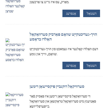
מאַרק, עס איז גרינג צו אַרבעטן.
דעטאַל
אָנפרעג
הויך-געדיכטקייַט שוואָם פאַרביק סערוואַקאַל
האַלדז בראַסע
דעם האַלדז קאָלנער איז געמאכט פון הויך-געדיכטקייַט
שוואָם, ווייך און גומע.
דעטאַל
אָנפרעג
סערוויקאַל רוקנביין פיקסיישאַן רימען
די סערוואַקאַל פיקסיישאַן רימען איז פּאַסיק פֿאַר
פּאַטיענץ מיט סערוואַקאַל טראַקשאַן און סערוואַקאַל
כייפּערפּלייזשאַ.