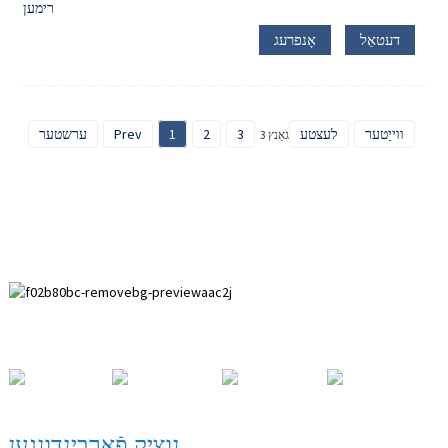
דעטאַל
אָנפרעג
ווייַטער
לעצטע
3
2
1
Prev
ערשטער
גאַנץ 3
פּאַיהואַי אנטוויקלונג זאָנע, אַנפּינג קאָונטי, העבעי פּראַווינס.
נוציק פֿאַרבינדונגען