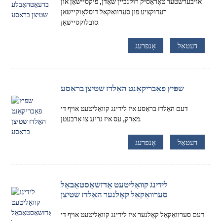
אויבערשטער טאָראַסיק רוקנביין שאָדן, פיקסיישאַן און
רעדוקציע פון ​​סערוואַקאַל דיסלאָוקיישאַן
סובלוקסיישאַן.
דעטאַל
אָנפרעג
שפּיץ פאַבריקאַנט האַלדז שטיצן בראַסע
דעם האַלדז בראַסע איז לידינג קוואַליטעט אויף די
מאַרק, עס איז גרינג צו אַרבעטן.
דעטאַל
אָנפרעג
לידינג קוואַליטעט אַדזשאַסטאַבאַל
סערוואַקאַל קאָלנער האַלדז שטיצן
דעם סערוואַקאַל קאָלנער איז לידינג קוואַליטעט אויף די