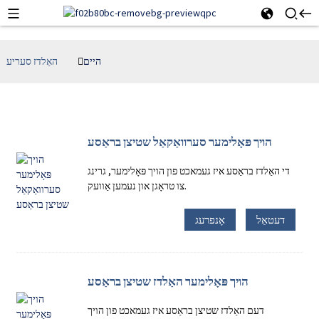
היים
האַלדז סעריע
הויך פּאָלימער סערוואַקאַל שטיצן בראַסע
די האַלדז בראַסע איז געמאכט פון הויך פּאָלימער, גרינג
צו טראָגן און נעמען אַוועק.
דעטאַל
אָנפרעג
הויך פּאָלימער האַלדז שטיצן בראַסע
דעם האַלדז שטיצן בראַסע איז געמאכט פון הויך