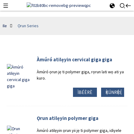
Ile
Ọrun Series
Àmúró atilẹyin cervical giga giga
Àmúró ọrun jẹ ti polymer giga, rọrun lati wọ ati ya
kuro.
ÌBÉÈRÈ
Ẹ̀KÚNRẸ́RẸ́
Ọrun atilẹyin polymer giga
Àmúró atilẹyin ọrun yii jẹ ti polymer giga, idiyele