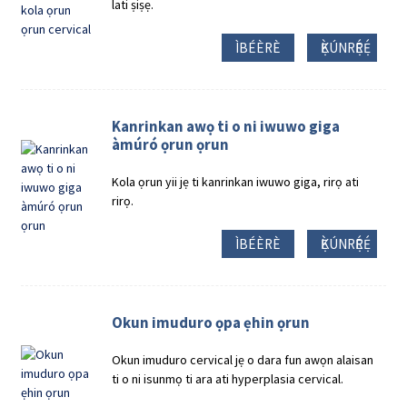
lati ṣiṣẹ.
ÌBÉÈRÈ
Ẹ̀KÚNRẸ́RẸ́
Kanrinkan awọ ti o ni iwuwo giga
àmúró ọrun ọrun
Kola ọrun yii jẹ ti kanrinkan iwuwo giga, rirọ ati
rirọ.
ÌBÉÈRÈ
Ẹ̀KÚNRẸ́RẸ́
Okun imuduro ọpa ẹhin ọrun
Okun imuduro cervical jẹ o dara fun awọn alaisan
ti o ni isunmọ ti ara ati hyperplasia cervical.