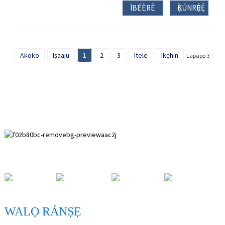
ÌBÉÈRÈ
Ẹ̀KÚNRẸ́RẸ́
Akoko
Iṣaaju
1
2
3
Itele
Ikẹhin
Lapapọ 3
Agbegbe Idagbasoke Paihuai, Agbegbe Anping, Agbegbe Hebei.
WALỌ RÁNṢẸ