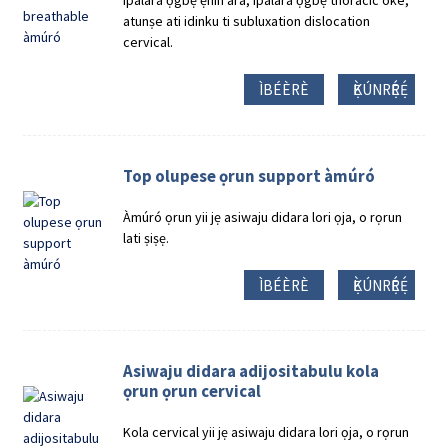
ipalara ọgbẹ ẹhin ara, ipalara ọgbẹ thoracic oke,
atunṣe ati idinku ti subluxation dislocation
cervical.
ÌBÉÈRÈ
Ẹ̀KÚNRẸ́RẸ́
Top olupese ọrun support àmúró
Àmúró ọrun yii jẹ asiwaju didara lori ọja, o rọrun
lati ṣiṣẹ.
ÌBÉÈRÈ
Ẹ̀KÚNRẸ́RẸ́
Asiwaju didara adijositabulu kola
ọrun ọrun cervical
Kola cervical yii jẹ asiwaju didara lori ọja, o rọrun