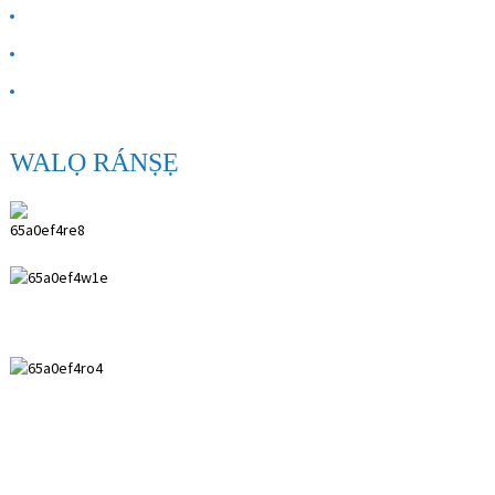
NIPA RE
Pe wa
FAQ
WALỌ RÁNṢẸ
ANPING SHIHENG MEDICAL INSTRUMENTS
CO., LTD.
0086 18617909888
0086 18631859989
0086 0318-7591119
Kevin@shiheng-medical.com
© Copyright - 2010-2022: Gbogbo awọn ẹtọ wa ni ipamọ. Gbona
Awọn ọja - Aaye maapu