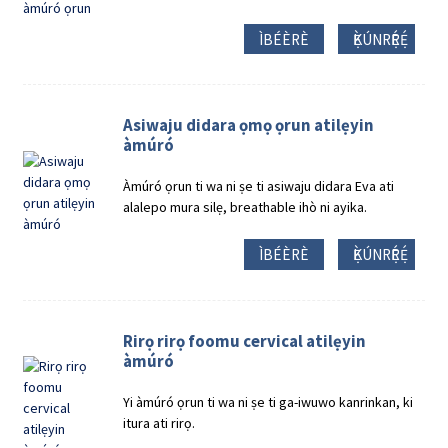
ÌBÉÈRÈ
Ẹ̀KÚNRẸ́RẸ́
Asiwaju didara ọmọ ọrun atilẹyin
àmúró
Àmúró ọrun ti wa ni ṣe ti asiwaju didara Eva ati
alalepo mura silẹ, breathable ihò ni ayika.
ÌBÉÈRÈ
Ẹ̀KÚNRẸ́RẸ́
Rirọ rirọ foomu cervical atilẹyin
àmúró
Yi àmúró ọrun ti wa ni ṣe ti ga-iwuwo kanrinkan, ki
itura ati rirọ.