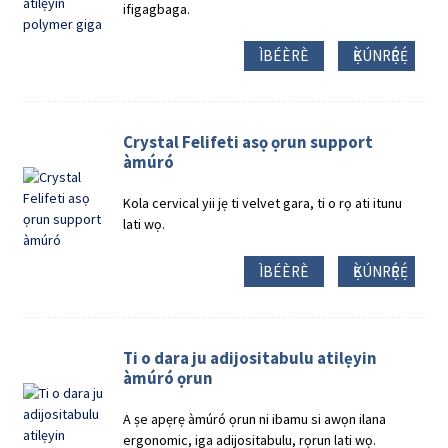
ifigagbaga.
ÌBÉÈRÈ
Ẹ̀KÚNRẸ́RẸ́
Crystal Felifeti asọ ọrun support
àmúró
Kola cervical yii jẹ ti velvet gara, ti o rọ ati itunu
lati wọ.
ÌBÉÈRÈ
Ẹ̀KÚNRẸ́RẸ́
Ti o dara ju adijositabulu atilẹyin
àmúró ọrun
A ṣe apẹrẹ àmúró ọrun ni ibamu si awọn ilana
ergonomic, iga adijositabulu, rọrun lati wọ.