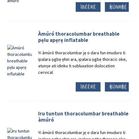
ÌBÉÈRÈ
Ẹ̀KÚNRẸ́RẸ́
Àmúró thoracolumbar breathable
pẹlu apẹrẹ inflatable
Yi àmúró thoracolumbar jẹ o dara fun imuduro ti
ipalara ọgbẹ ẹhin ara, ipalara ọgbẹ thoracic oke,
atunṣe ati idinku ti subluxation dislocation
cervical.
ÌBÉÈRÈ
Ẹ̀KÚNRẸ́RẸ́
Iru tuntun thoracolumbar breathable
àmúró
Yi àmúró thoracolumbar jẹ o dara fun imuduro ti