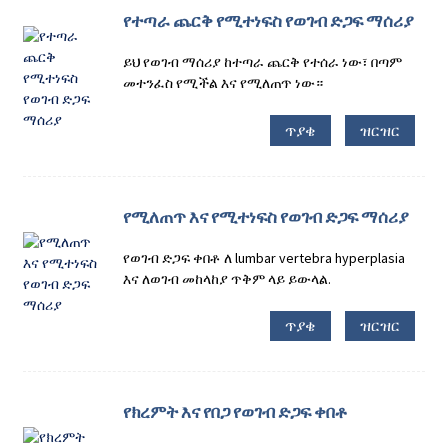
የተጣራ ጨርቅ የሚተነፍስ የወገብ ድጋፍ ማሰሪያ
ይህ የወገብ ማሰሪያ ከተጣራ ጨርቅ የተሰራ ነው፣ በጣም
መተንፈስ የሚችል እና የሚለጠጥ ነው።
ጥያቄ
ዝርዝር
የሚለጠጥ እና የሚተነፍስ የወገብ ድጋፍ ማሰሪያ
የወገብ ድጋፍ ቀበቶ ለ lumbar vertebra hyperplasia
እና ለወገብ መከላከያ ጥቅም ላይ ይውላል.
ጥያቄ
ዝርዝር
የክረምት እና የበጋ የወገብ ድጋፍ ቀበቶ