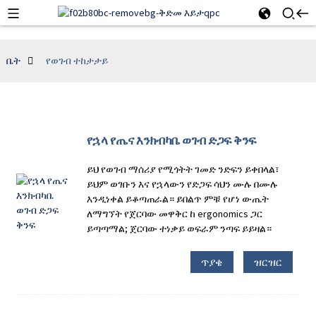
ቤት
የወገብ ተከታታይ
የኋላ የጤና እንክብካቤ ወገብ ድጋፍ ቅንፍ
ይህ የወገብ ማሰሪያ የሚጎትት ገመድ ንድፍን ይቀበላል፣
ይህም ወገቡን እና የኋላውን የድጋፍ ሳህን ሙሉ በሙሉ
እንዲነቀል ይቆጣጠራል። ይበልጥ ምቹ የሆነ ውጤት
ለማግኘት የጀርባው መዋቅር ከ ergonomics ጋር
ይጣጣማል; ጀርባው ተነቃይ ወፍራም ንጣፍ ይይዛል።
ጥያቄ
ዝርዝር