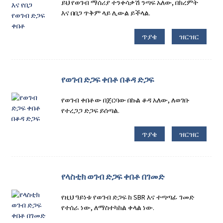
ይህ የወገብ ማሰሪያ ተንቀሳቃሽ ንጣፍ አለው, በክረምት
እና በበጋ ጥቅም ላይ ሊውል ይችላል.
ጥያቄ
ዝርዝር
የወገብ ድጋፍ ቀበቶ በቆዳ ድጋፍ
የወገብ ቀበቶው በጀርባው በኩል ቆዳ አለው, ለወገቡ
የተረጋጋ ድጋፍ ይሰጣል.
ጥያቄ
ዝርዝር
የላስቲክ ወገብ ድጋፍ ቀበቶ በገመድ
የዚህ ዓይነቱ የወገብ ድጋፍ ከ SBR እና ተጣጣፊ ገመድ
የተሰራ ነው, ለማስተካከል ቀላል ነው.