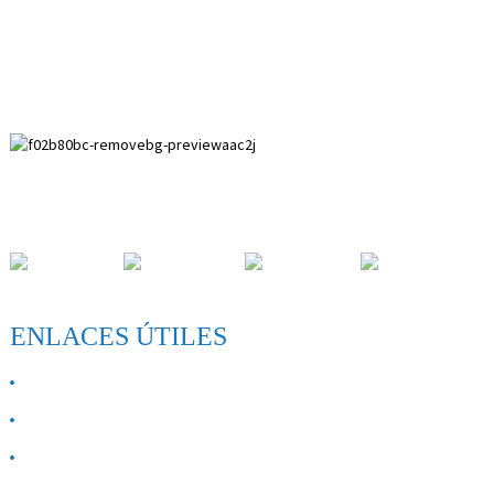
Zona de desarrollo de Paihuai, condado de Anping, provincia de
Hebei.
ENLACES ÚTILES
SOBRE NOSOTROS
Contáctenos
Preguntas más frecuentes