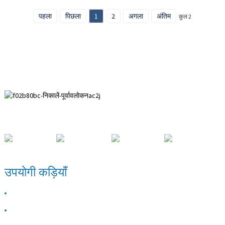
पहला
पिछला
1
2
अगला
अंतिम
कुल 2
पैहुई विकास क्षेत्र, अनपिंग काउंटी, हेबेई प्रांत।
उपयोगी कड़ियाँ
हमारे बारे में
संपर्क करें