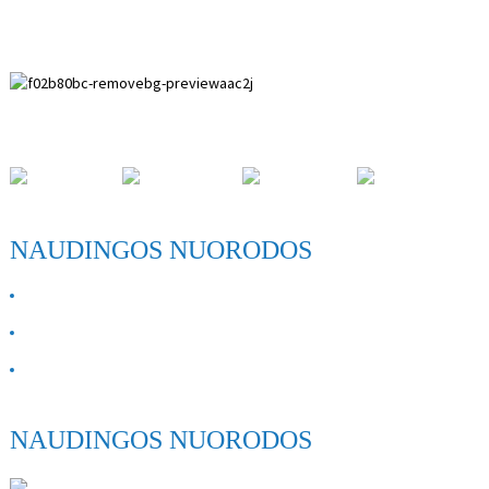
Paihuai plėtros zona, Anpingo apskritis, Hebei provincija.
NAUDINGOS NUORODOS
APIE MUS
Susisiekite su mumis
DUK
NAUDINGOS NUORODOS
ANPING SHIHENG MEDICAL INSTRUMENTS