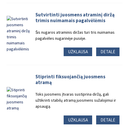
Sutvirtinti juosmens atraminį diržą
trimis nuimamais pagalvėlėmis
Šis nugaros atraminis diržas turi tris nuimamas
pagalvėles nugarinėje pusėje.
UŽKLAUSA
DETALĖ
Stiprinti fiksuojančią juosmens
atramą
Toks juosmens įtvaras sustiprina diržą, gali
užtikrinti stabilų atramą juosmens sužalojimui ir
apsaugą.
UŽKLAUSA
DETALĖ