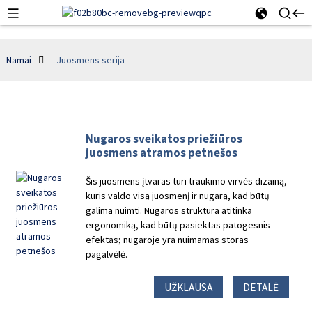
Namai
Juosmens serija
Nugaros sveikatos priežiūros
juosmens atramos petnešos
Šis juosmens įtvaras turi traukimo virvės dizainą,
kuris valdo visą juosmenį ir nugarą, kad būtų
galima nuimti. Nugaros struktūra atitinka
ergonomiką, kad būtų pasiektas patogesnis
efektas; nugaroje yra nuimamas storas
pagalvėlė.
UŽKLAUSA
DETALĖ