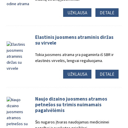
UŽKLAUSA
DETALĖ
Elastinis juosmens atraminis diržas
su virvele
Tokia juosmens atrama yra pagaminta iš SBR ir
elastinės virvelės, lengvai reguliuojama.
UŽKLAUSA
DETALĖ
Naujo dizaino juosmens atramos
petnešos su trimis nuimamais
pagalvėlėmis
Šis nugaros įtvaras naudojamas medicininei
pagalbai ir sveikatos priežiūrai.