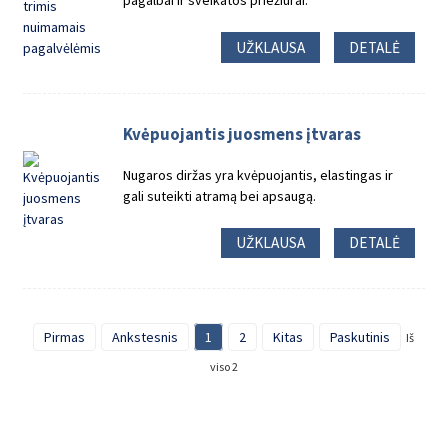
UŽKLAUSA
DETALĖ
Kvėpuojantis juosmens įtvaras
Nugaros diržas yra kvėpuojantis, elastingas ir
gali suteikti atramą bei apsaugą.
UŽKLAUSA
DETALĖ
Pirmas
Ankstesnis
1
2
Kitas
Paskutinis
Iš
viso 2