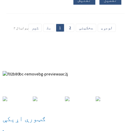
تفصیل
تفتیش
لومړی
مخکینی
2
1
بل
تېر
ټولټال ۲
Paihuai پراختیایي زون، د انپینګ کاونټي، هیبي ولایت.
ګټورې اړیکې
زموږ په اړه