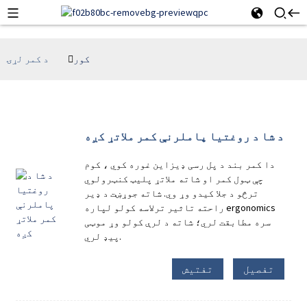
کور
د کمر لړۍ
د شا د روغتیا پاملرنې کمر ملاتړ کږه
دا کمر بند د پل رسی ډیزاین غوره کوي ، کوم
چې ټول کمر او شاته ملاتړ پلیټ کنټرولوي
ترڅو د جلا کیدو وړ وي. شاته جوړښت د ډیر
راحته تاثیر ترلاسه کولو لپاره ergonomics
سره مطابقت لري؛ شاته د لرې کولو وړ موټی
پیډ لري.
تفصیل
تفتیش