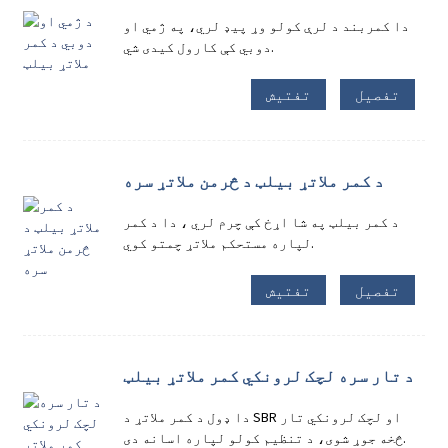
دا کمربند د لرې کولو وړ پیډ لري، په ژمي او
دوبي کې کارول کیدی شي.
تفصیل
تفتیش
د کمر ملاتړ بیلټ د څرمن ملاتړ سره
د کمر بیلټ په شا اړخ کې چرم لري ، دا د کمر
لپاره مستحکم ملاتړ چمتو کوي.
تفصیل
تفتیش
د تار سره لچک لرونکي کمر ملاتړ بیلټ
دا ډول د کمر ملاتړ د SBR او لچک لرونکي تار
څخه جوړ شوی، د تنظیم کولو لپاره اسانه دی.