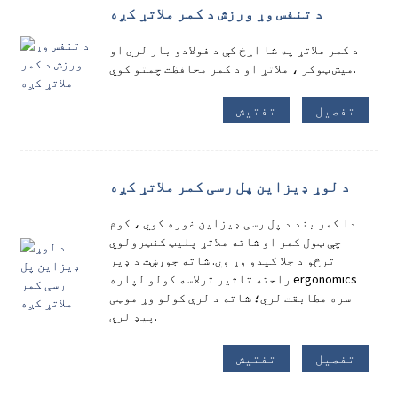
د تنفس وړ ورزش د کمر ملاتړ کږه
د کمر ملاتړ په شا اړخ کې د فولادو بار لري او
میش ټوکر ، ملاتړ او د کمر محافظت چمتو کوي.
تفصیل
تفتیش
د لوړ ډیزاین پل رسی کمر ملاتړ کږه
دا کمر بند د پل رسی ډیزاین غوره کوي ، کوم
چې ټول کمر او شاته ملاتړ پلیټ کنټرولوي
ترڅو د جلا کیدو وړ وي. شاته جوړښت د ډیر
راحته تاثیر ترلاسه کولو لپاره ergonomics
سره مطابقت لري؛ شاته د لرې کولو وړ موټی
پیډ لري.
تفصیل
تفتیش