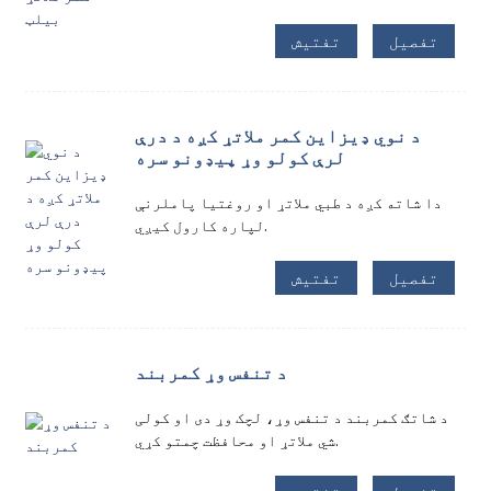
تفصیل
تفتیش
د نوي ډیزاین کمر ملاتړ کږه د درې
لرې کولو وړ پیډونو سره
دا شاته کږه د طبي ملاتړ او روغتیا پاملرنې
لپاره کارول کیږي.
تفصیل
تفتیش
د تنفس وړ کمربند
د شاتګ کمربند د تنفس وړ، لچک وړ دی او کولی
شي ملاتړ او محافظت چمتو کړي.