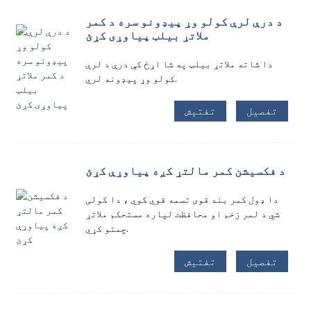
د درې لرې کولو وړ پیډونو سره د کمر
ملاتړ بیلټ پیاوړی کړئ
دا شاته ملاتړ بیلټ په شا اړخ کې درې د لرې
کولو وړ پیډونه لري.
تفصیل
تفتیش
د فکسیشن کمر مالتړ کږه پیاوړې کړئ
دا ډول کمر بند قوی تسمه قوي کوي ، دا کولی
شي د لمر زخم او محافظت لپاره مستحکم ملاتړ
چمتو کړي.
تفصیل
تفتیش