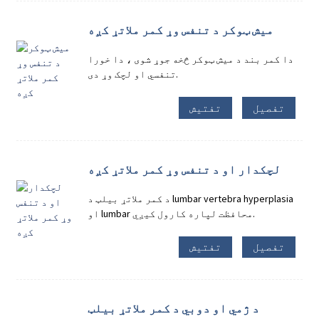
میش ټوکر د تنفس وړ کمر ملاتړ کږه
دا کمر بند د میش ټوکر څخه جوړ شوی ، دا خورا
تنفسي او لچک وړ دی.
تفصیل
تفتیش
لچکدار او د تنفس وړ کمر ملاتړ کږه
د کمر ملاتړ بیلټ د lumbar vertebra hyperplasia
او lumbar محافظت لپاره کارول کیږي.
تفصیل
تفتیش
د ژمي او دوبي د کمر ملاتړ بیلټ