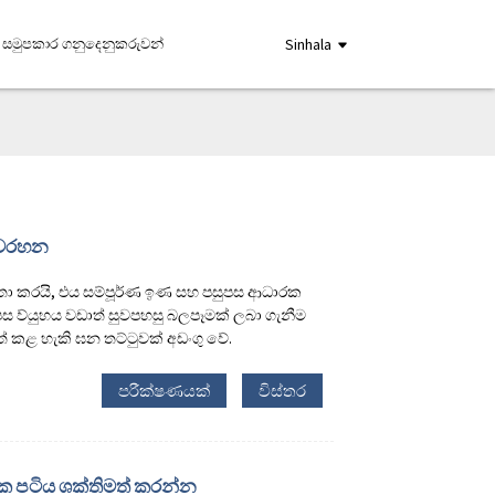
සමුපකාර ගනුදෙනුකරුවන්
Sinhala
 වරහන
 කරයි, එය සම්පූර්ණ ඉණ සහ පසුපස ආධාරක
 ව්යුහය වඩාත් සුවපහසු බලපෑමක් ලබා ගැනීම
් කළ හැකි ඝන තට්ටුවක් අඩංගු වේ.
පරීක්ෂණයක්
විස්තර
ක පටිය ශක්තිමත් කරන්න