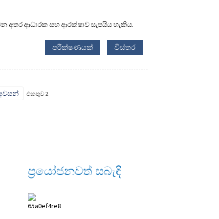
්ථ වන අතර ආධාරක සහ ආරක්ෂාව සැපයිය හැකිය.
පරීක්ෂණයක්
විස්තර
අවසන්
එකතුව 2
ප්‍රයෝජනවත් සබැඳි
ANPING SHIHENG
MEDICAL Instruments