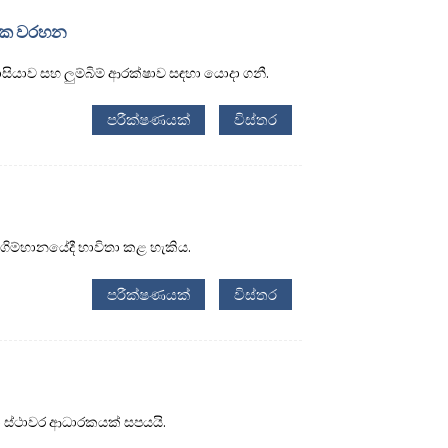
ාරක වරහන
සියාව සහ ලුම්බිම් ආරක්ෂාව සඳහා යොදා ගනී.
පරීක්ෂණයක්
විස්තර
ගිම්හානයේදී භාවිතා කළ හැකිය.
පරීක්ෂණයක්
විස්තර
ා ස්ථාවර ආධාරකයක් සපයයි.