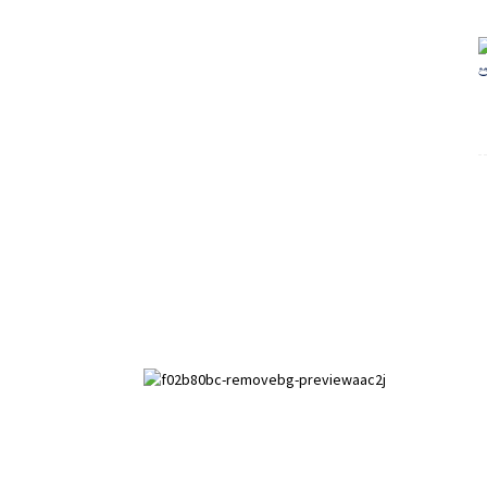
පයිහුයි සංවර්ධන කලාපය, ඇන්පිං
ප්‍රාන්තය, හෙබෙයි පළාත.