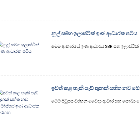
නූල් සමග ඉලාස්ටික් ඉණ ආධාරක පටිය
මෙම ආකාරයේ ඉණ ආධාරය SBR සහ ඉලාස්ටික් නූල
ඉවත් කළ හැකි පෑඩ් තුනක් සහිත නව
මෙම පිටුපස වරහන වෛද්‍ය ආධාර සහ සෞඛ්‍ය ස