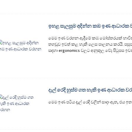
ඉහළ සැලසුම අදින්න කඹ ඉණ ආධාරක
මෙම ඉණ වරහන ඇදීමේ කඹ මෝස්තරයක් භාවිතා
තහඩුව ඉවත් කළ හැකි ලෙස පාලනය කරයි. පසුපස
සඳහා ergonomics වලට අනුකූල වේ; පිටුපස ඉවත
දැල් රෙදි හුස්ම ගත හැකි ඉණ ආධාරක 
මෙම ඉණ පටිය දැල් රෙදි වලින් සාදා ඇත, එය ඉතා