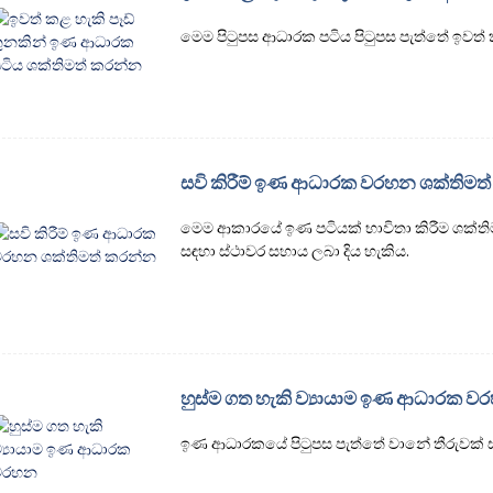
මෙම පිටුපස ආධාරක පටිය පිටුපස පැත්තේ ඉවත් 
සවි කිරීම් ඉණ ආධාරක වරහන ශක්තිමත
මෙම ආකාරයේ ඉණ පටියක් භාවිතා කිරීම ශක්තිමත
සඳහා ස්ථාවර සහාය ලබා දිය හැකිය.
හුස්ම ගත හැකි ව්‍යායාම ඉණ ආධාරක ව
ඉණ ආධාරකයේ පිටුපස පැත්තේ වානේ තීරුවක් ස