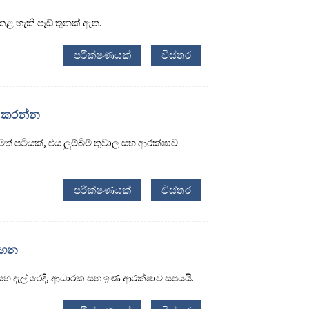
කළ හැකි පෑඩ් තුනක් ඇත.
පරීක්ෂණයක්
විස්තර
් කරන්න
් පටියක්, එය ලුම්බිම් තුවාල සහ ආරක්ෂාව
පරීක්ෂණයක්
විස්තර
රහන
හ දැල් රෙදි, ආධාරක සහ ඉණ ආරක්ෂාව සපයයි.