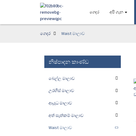
ගෙදර
අපි ගැන
ගෙදර
Waist මාලාව
නිෂ්පාදන කාණ්ඩ
බෙල්ල මාලාව
උරහිස් මාලාව
ආයුධ මාලාව
අත් සැත්කම් මාලාව
Waist මාලාව