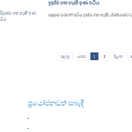
හුස්ම ගත හැකි ඉණ පටිය
පසුපස වරහන් පටිය හුස්ම ගත හැකි, ප්රත්යාස
පලමු
පෙර
1
2
ඊළඟ
ප්‍රයෝජනවත් සබැඳි
අපි ගැන
අපව අමතන්න