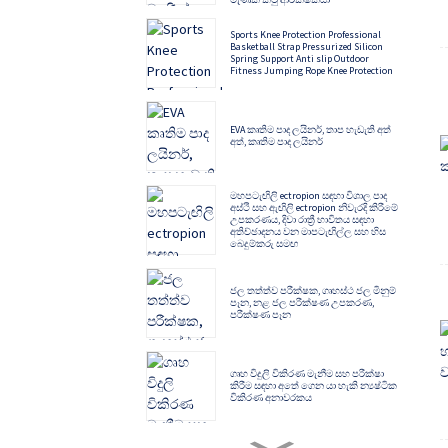
Sports Knee Protection Professional
Basketball Strap Pressurized Silicon
Spring Support Anti slip Outdoor
Fitness Jumping Rope Knee Protection
EVA කෘතිම පාද ලයිනර්, තාප හැඩැති අත්
අත්, කෘතිම පාද ලයිනර්
මහපටැඟිලි ectropion සඳහා විශාල පාද
අස්ථි සහ ඇඟිලි ectropion නිවැරදි කිරීමේ
උපකරණය, දිවා රාත්‍රී භාවිතය සඳහා
අතිච්ඡාදනය වන මාපටැඟිල්ල සහ හිස
බෙදුම්කරු සමඟ
ජල තත්ත්ව පරීක්ෂක, ගෘහස්ථ ජල මිනුම්
පෑන, නළ ජල පරීක්ෂණ උපකරණ,
පරීක්ෂණ පෑන
ගෘහ විදුලි විකිරණ මැනීම සහ පරීක්ෂා
කිරීම සඳහා අතේ ගෙන යා හැකි න්‍යෂ්ටික
විකිරණ අනාවරකය