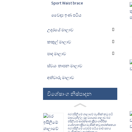
Sport Waist brace
වෛද්‍ය ඉණ පටිය
උදරයේ මාලාව
කකුල් මාලාව
පාද මාලාව
ස්වයං තාපන මාලාව
අත්වාරු මාලාව
විශේෂාංග නිෂ්පාදන
බර ඉසිලීමේ ශාලාවේ මැණික් කටු පටි
මාපටැඟිල්ල මුදු ව්‍යායාම ශාලාව බර
ඉසිලීමේ ආරක්ෂණ ක්‍රීඩා ශාරීරික
යෝග්‍යතා ක්‍රීඩා මැණික් කටු ආරක්ෂකයා
බර ඉසිලීමේ වෙළුම් පටිය පාම් සහය
මැණික් කටු ආරක්ෂකයා