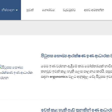
නිෂ්පාදන
පුවත්
ගෞරවය
වැඩමුළුව
අපව අමතන්න
පිටුපස සෞඛ්‍ය ආරක්ෂණ ඉණ ආධාරක
මෙම ඉණ වරහන ඇදීමේ කඹ මෝස්තරයක් භාවිතා
තහඩුව ඉවත් කළ හැකි ලෙස පාලනය කරයි. පසුපස
සඳහා ergonomics වලට අනුකූල වේ; පිටුපස ඉවත
ඉවත් කළ හැකි පෑඩ් තුනකින් ඉණ ආධාර