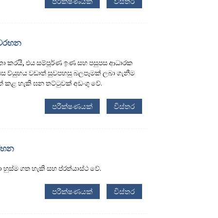
පරීක්ෂණයක්
විස්තර
 වරහන
 කරයි, එය සම්පූර්ණ ඉණ සහ පසුපස ආධාරක
 ව්යුහය වඩාත් සුවපහසු බලපෑමක් ලබා ගැනීම
් කළ හැකි ඝන තට්ටුවක් අඩංගු වේ.
පරීක්ෂණයක්
විස්තර
වරහන
 හුස්ම ගත හැකි සහ ප්රත්යාස්ථ වේ.
පරීක්ෂණයක්
විස්තර