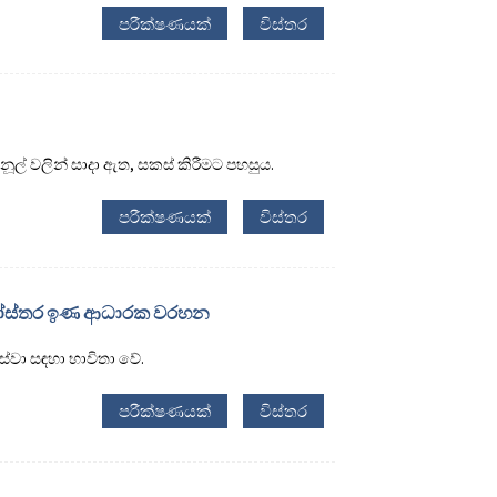
පරීක්ෂණයක්
විස්තර
් වලින් සාදා ඇත, සකස් කිරීමට පහසුය.
පරීක්ෂණයක්
විස්තර
 මෝස්තර ඉණ ආධාරක වරහන
ේවා සඳහා භාවිතා වේ.
පරීක්ෂණයක්
විස්තර