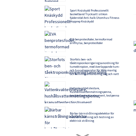
Sport Knäskydd Professionellt
basketband Trycksatt silikon
fjäderstöd Anti-halk Utomhus Fitness
Hopprep Knäskydd
EVA benprotesfoder, termoformad
ärmhylsa, benprotesfoder
Storfots ben- och
tåektropionkorrigeringsanordning för
tumektropion, med överlappande tum-
och huvudseparator för både manlig
och kvinnlig användning dag och natt
Vattenkvalitetstestare,
hushållsvattenmätningspenna,
kranvattentestinstrument, testpenna
Bärbar kärnstrålningsdetektor för
hushållsmätning och testning av
elektrisk strålning