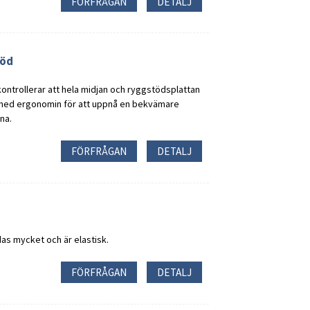
FÖRFRÅGAN
DETALJ
töd
ntrollerar att hela midjan och ryggstödsplattan
med ergonomin för att uppnå en bekvämare
na.
FÖRFRÅGAN
DETALJ
as mycket och är elastisk.
FÖRFRÅGAN
DETALJ