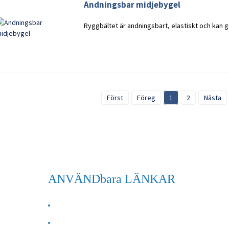
Andningsbar midjebygel
Ryggbältet är andningsbart, elastiskt och kan 
Först
Föreg
1
2
Nästa
ANVÄNDbara LÄNKAR
OM OSS
Kontakta oss