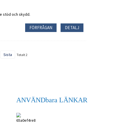
ge stöd och skydd.
FÖRFRÅGAN
DETALJ
Sista
Totalt 2
ANVÄNDbara LÄNKAR
ANPING SHIHENG
MEDICINAL