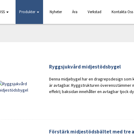
OSS
Produkter
Nyheter
Ära
Verkstad
Kontakta Oss
Ryggsjukvård midjestödsbygel
Denna midjebygel har en dragrepsdesign som ko
är avtagbar. Ryggstrukturen överensstämmer 
effekt; baksidan innehåller en avtagbar tjock dy
Förstärk midjestödsbältet med tre 