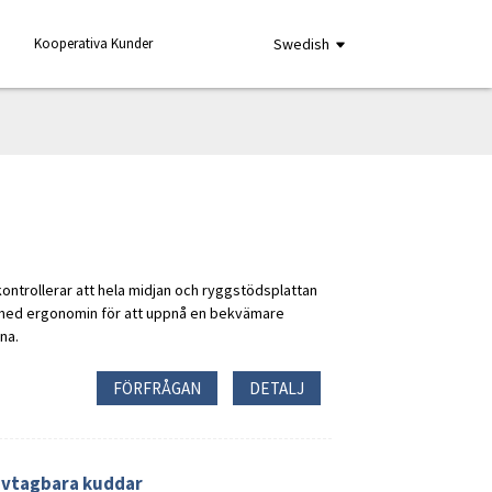
Kooperativa Kunder
Swedish
ntrollerar att hela midjan och ryggstödsplattan
med ergonomin för att uppnå en bekvämare
na.
FÖRFRÅGAN
DETALJ
avtagbara kuddar