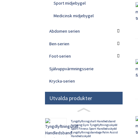
Sport midjebygel
Medicinsk midjebygel
Abdomen serien
Ben-serien
Foot-serien
Självuppvärmningsserie
Krycka-serien
Utvalda produkter
Tyngdlyftningshall Handledsband
tumring Gym Tyngdlyftningsskydd
Sport Fitness Sport Handledsskydd
Tyngdlyftningsbandage Palm Assist
Handledsskydd