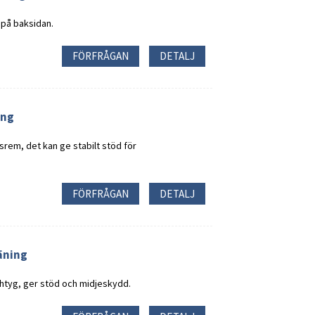
 på baksidan.
FÖRFRÅGAN
DETALJ
ing
rem, det kan ge stabilt stöd för
FÖRFRÅGAN
DETALJ
äning
htyg, ger stöd och midjeskydd.