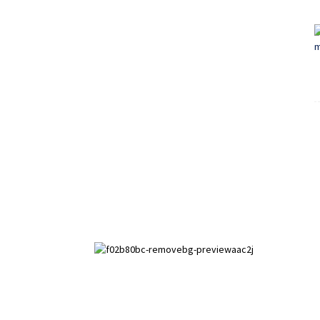
Paihuai Development Zone, Anping
County, Hebei-provinsen.